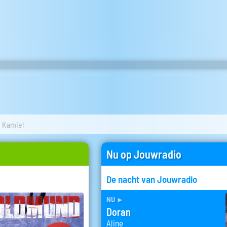
Kamiel
Nu op Jouwradio
De nacht van Jouwradio
nu
►
Doran
Aline