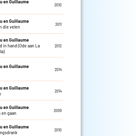
u en Guillaume
2010
u en Guillaume
2011
n die velen
u en Guillaume
d in hand (Ode aan La
2012
la)
u en Guillaume
2014
s
u en Guillaume
2014
y
u en Guillaume
2009
 en gaan
u en Guillaume
2010
ingsdrank