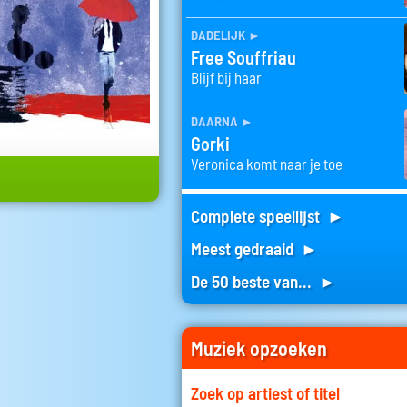
dadelijk
►
Free Souffriau
Blijf bij haar
daarna
►
Gorki
Veronica komt naar je toe
Complete speellijst ►
Meest gedraaid ►
De 50 beste van... ►
Muziek opzoeken
Zoek op artiest of titel