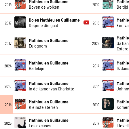
Mathieu en Guillaume
Mathie
2014
2010
Boven de wolken
De tijd
Do en Mathieu en Guillaume
Mathie
2017
2018
Degene die gaat
Een va
Mathie
Mathieu en Guillaume
Ga han
2017
2022
Eulegoem
Esterel
Mathieu en Guillaume
Mathie
2024
2014
Harlekijn
Ik dan
Mathieu en Guillaume
Mathie
2010
2014
In de kamer van Charlotte
Johnn
Mathieu en Guillaume
Mathie
2014
2010
Kleinste sterren
Komen
Mathieu en Guillaume
Mathie
2025
2017
Les excuses
Lievel