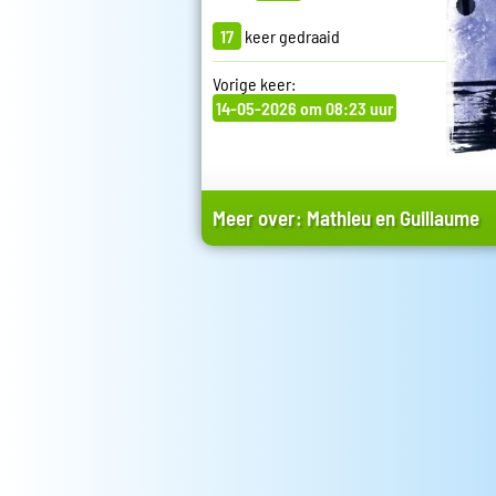
17
keer gedraaid
Vorige keer:
14-05-2026 om 08:23 uur
Meer over:
Mathieu en Guillaume