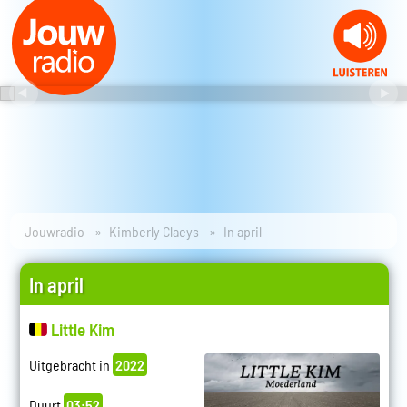
Jouwradio
Kimberly Claeys
In april
In april
Little Kim
Uitgebracht in
2022
Duurt
03:52