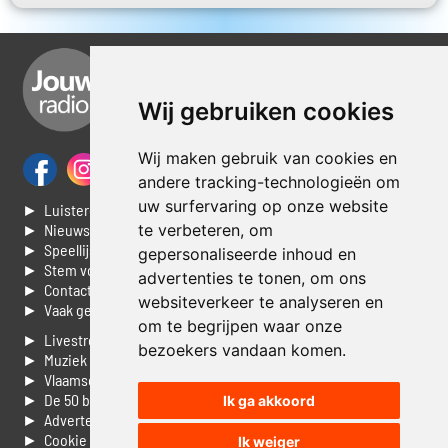
Wij gebruiken cookies
Wij maken gebruik van cookies en
andere tracking-technologieën om
uw surfervaring op onze website
► Luisteren naar Jouwradio
te verbeteren, om
► Nieuws
► Speellijst
gepersonaliseerde inhoud en
► Stem voor de Dag top 3
advertenties te tonen, om ons
► Contacteer ons
websiteverkeer te analyseren en
► Vaak gestelde vragen
om te begrijpen waar onze
► Livestream informatie
bezoekers vandaan komen.
► Muziek opzoeken
► Vlaamse 100 Aller tijden
► De 50 beste van...
Ik ga akkoord
► Adverteren op Jouwradio
► Cookie voorkeuren wijzigen
Ik weiger