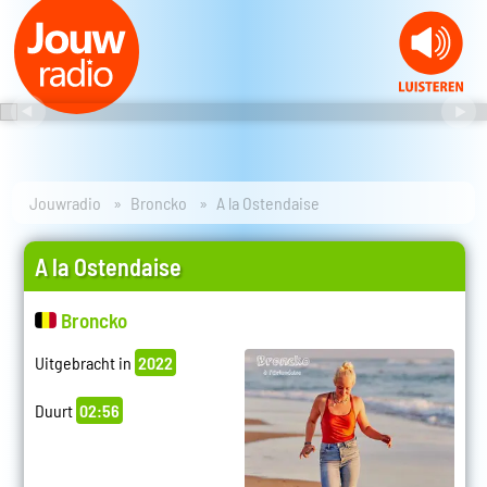
Jouwradio
Broncko
A la Ostendaise
A la Ostendaise
Broncko
Uitgebracht in
2022
Duurt
02:56