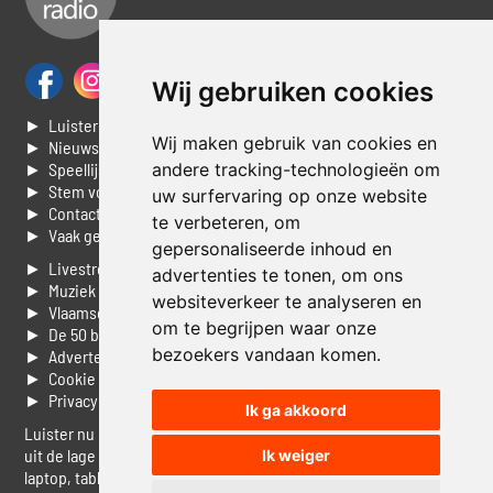
Wij gebruiken cookies
► Luisteren naar Jouwradio
Wij maken gebruik van cookies en
► Nieuws
andere tracking-technologieën om
► Speellijst
► Stem voor de Dag top 3
uw surfervaring op onze website
► Contacteer ons
te verbeteren, om
► Vaak gestelde vragen
gepersonaliseerde inhoud en
► Livestream informatie
advertenties te tonen, om ons
► Muziek opzoeken
websiteverkeer te analyseren en
► Vlaamse 100 Aller tijden
om te begrijpen waar onze
► De 50 beste van...
bezoekers vandaan komen.
► Adverteren op Jouwradio
► Cookie voorkeuren wijzigen
► Privacyinformatie
Ik ga akkoord
Luister nu naar Jouwradio! De beste Nederlandstalige muziek
uit de lage landen hoor je hier al 20 jaar. In digitale kwaliteit op je
Ik weiger
laptop, tablet of smartphone.