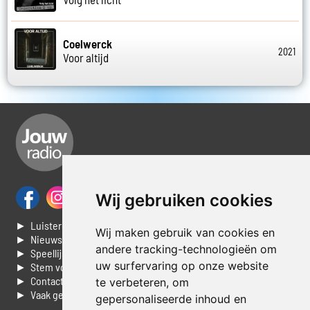
Coelwerck
2021
Voor altijd
Wij gebruiken cookies
► Luisteren naar Jouwradio
Wij maken gebruik van cookies en
► Nieuws
andere tracking-technologieën om
► Speellijst
uw surfervaring op onze website
► Stem voor de Dag top 3
► Contacteer ons
te verbeteren, om
► Vaak gestelde vragen
gepersonaliseerde inhoud en