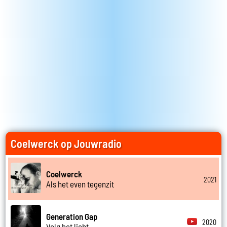
Coelwerck op Jouwradio
Coelwerck
2021
Als het even tegenzit
Generation Gap
2020
Volg het licht