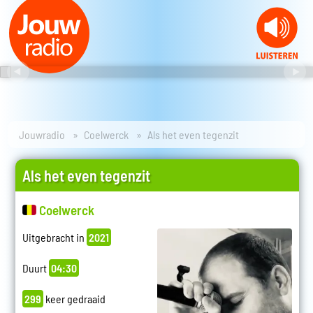
Jouwradio
Coelwerck
Als het even tegenzit
Als het even tegenzit
Coelwerck
Uitgebracht in
2021
Duurt
04:30
299
keer gedraaid