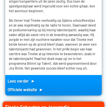
singer/songwriters uit de jaren zestig. Dus toen de
speelgoedgitaar werd ingeruild voor een echte gitaar, kon
het avontuur beginnen.
Als tiener trad Tineke veelvuldig op tijdens schoolfeestjes
en ze was regelmatig op de radio te horen. Daarnaast deed
ze podiumervaring op bij menig talentenjacht, waarbij haar
vader altijd als vaste rots in de branding aanwezig was. Hij
zorgde er met zijn nuchtere karakter voor dat Tineke met
beide benen op de grond bleef staan, wanneer ze weer een
talentenjacht had gewonnen. In het prille begin van haar
carrière was Tineke al op televisie te bewonderen, zoals in
de talentenjacht 'Haal het doek maar op' en in het
programma 'Attent op Talent', dat werd gepresenteerd door
Jos Brink. Het gewenste succes bleef echter nog uit.
Lees verder ►
Officiele website ►
Tineke Schouten op Jouwradio