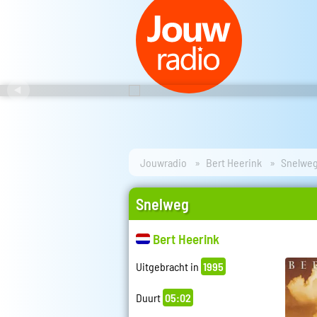
Jouwradio
Bert Heerink
Snelwe
Snelweg
Bert Heerink
Uitgebracht in
1995
Duurt
05:02