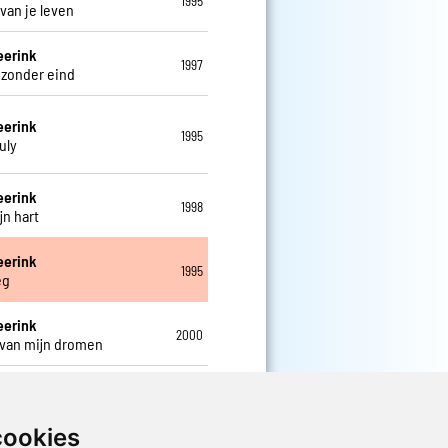
1995
 van je leven
eerink
1997
zonder eind
eerink
1995
uly
eerink
1998
jn hart
eerink
1995
eg
eerink
2000
van mijn dromen
cookies