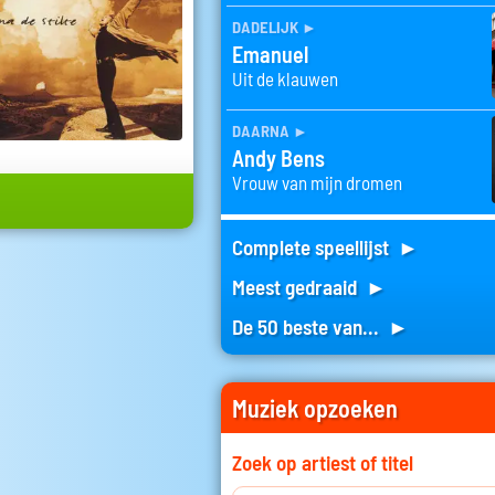
dadelijk
►
Emanuel
Uit de klauwen
daarna
►
Andy Bens
Vrouw van mijn dromen
Complete speellijst ►
Meest gedraaid ►
De 50 beste van... ►
Muziek opzoeken
Zoek op artiest of titel