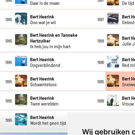
1995
1997
Daar is de maan
De tijd
Bert Heerink
Bert H
1995
1997
Doe wat je wil
Gebed 
Bert Heerink en Tanneke
Bert H
Hartzuiker
1995
1999
Julie J
Ik heb jou in mijn hart
Bert Heerink
Bert H
1995
1996
Oogverblindend
Red mi
Bert Heerink
Bert H
1995
1995
Schaamteloos
Snelw
Bert Heerink
Bert H
1995
1999
Twee werelden
Vrouw 
Bert Heerink
1995
1995
Wordt het geen tijd
Wij gebruiken 