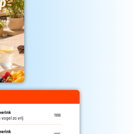
eerink
1996
 vogel zo vrij
eerink