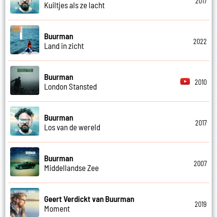
2017
Kuiltjes als ze lacht
Buurman
2022
Land in zicht
Buurman
2010
London Stansted
Buurman
2017
Los van de wereld
Buurman
2007
Middellandse Zee
Geert Verdickt van Buurman
2019
Moment