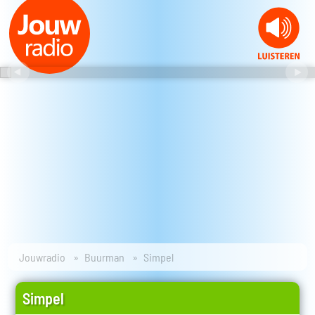
Jouwradio
Buurman
Simpel
Simpel