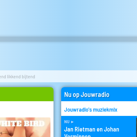
nd likkend bijtend
Nu op Jouwradio
Jouwradio's muziekmix
nu
►
Jan Rietman en Johan
Verminnen