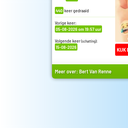
440
keer gedraaid
Vorige keer:
05-08-2026 om 19:57 uur
Volgende keer
:
(schatting)
15-08-2026
Meer over:
Bert Van Renne