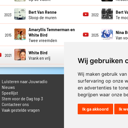
Bert Van Renne
Bert V
2023
2022
Sloop de muren
Te moo
Amaryllis Temmerman en
Nina B
White Bird
2015
2025
Van vo
Twee vreemden
White Bird
2021
2020
Vrank en vrij
Wij gebruiken 
Wij maken gebruik van
surfervaring op onze w
Luisteren naar Jouwradio
► Livestream informatie
 Nieuws
► Muziek opzoeken
en advertenties te ton
Speellijst
► Vlaamse 100 Aller tijden
begrijpen waar onze b
Stem voor de Dag top 3
► De 50 beste van...
Contacteer ons
► Adverteren op Jouwradio
Ik ga akkoord
Ik w
Vaak gestelde vragen
► Cookie voorkeuren wijzigen
► Privacyinformatie