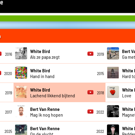
o
White Bird
Bert V
2016
2019
Als ze papa zegt
Ga me
White Bird
White 
2020
2015
Hand in hand
Hard t
White Bird
White 
2019
2018
Lachend likkend bijtend
Love
Bert Van Renne
White 
2017
2022
Mag ik nog hopen
Magne
Bert Van Renne
White 
2025
2022
Op de vlucht
Redde