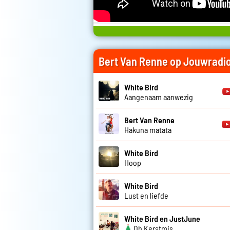
Bert Van Renne op Jouwradi
White Bird
Aangenaam aanwezig
Bert Van Renne
Hakuna matata
White Bird
Hoop
White Bird
Lust en liefde
White Bird en JustJune
Oh Kerstmis