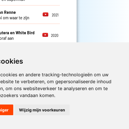
an Renne
2021
i om waar te zijn
utera en White Bird
2020
oraf aan
cookies
 cookies en andere tracking-technologieën om uw
ebsite te verbeteren, om gepersonaliseerde inhoud
Luister nu naar Jouwradio! De beste
Nederlandstalige muziek uit de lage
en, om ons websiteverkeer te analyseren en om te
landen hoor je hier al 20 jaar. In
ezoekers vandaan komen.
digitale kwaliteit op je laptop, tablet
of smartphone.
eiger
Wijzig mijn voorkeuren