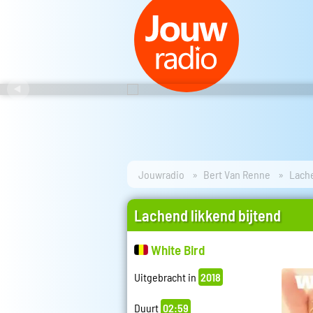
Jouwradio
Bert Van Renne
Lache
Lachend likkend bijtend
White Bird
Uitgebracht in
2018
Duurt
02:59