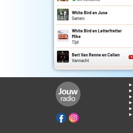
White Bird en June
Samen
White Bird en Letterfretter
Mike
Tijd
Bert Van Renne en Celien
Vannacht
► 
►
► 
► 
► 
► 