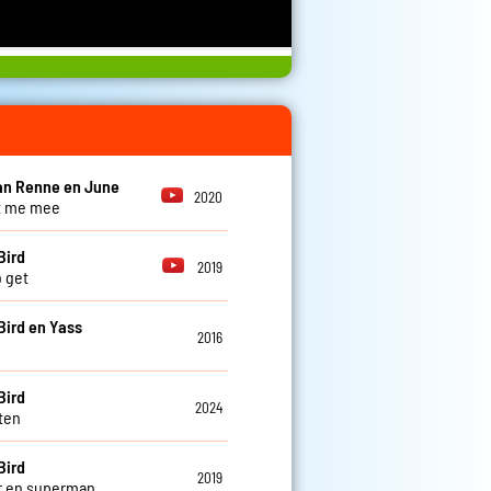
an Renne en June
2020
t me mee
Bird
2019
o get
Bird en Yass
2016
Bird
2024
ten
Bird
2019
r en superman