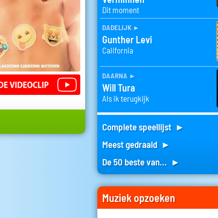
Dit moment
dadelijk
►
Gunther Levi
California
daarna
►
Will Tura
Als ik terugkijk
Complete speellijst ►
Meest gedraaid ►
De 50 beste van... ►
Muziek opzoeken