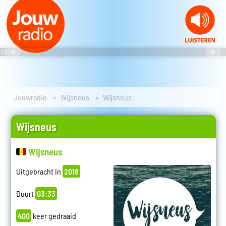
Jouwradio
Wijsneus
Wijsneus
Wijsneus
Wijsneus
Uitgebracht in
2018
Duurt
03:33
400
keer gedraaid