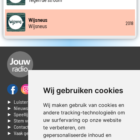
Wijsneus
2018
Wijsneus
Wij gebruiken cookies
► Luisteren naar Jouwradio
Wij maken gebruik van cookies en
► Nieuws
andere tracking-technologieën om
► Speellijst
uw surfervaring op onze website
► Stem voor de Dag top 3
► Contacteer ons
te verbeteren, om
► Vaak gestelde vragen
gepersonaliseerde inhoud en