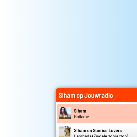
Siham op Jouwradio
Siham
Bailame
Siham en Sunrise Lovers
Lambada (Zwoele zomerzon)