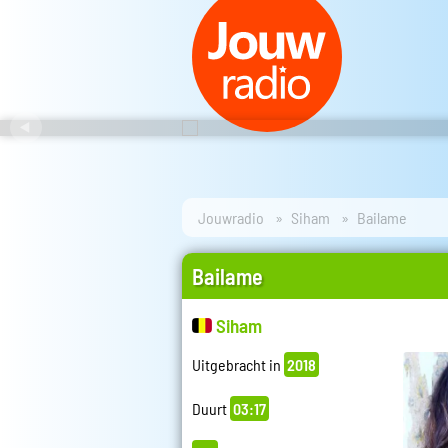
Jouwradio
Siham
Bailame
Bailame
Siham
Uitgebracht in
2018
Duurt
03:17