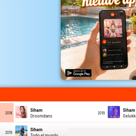
Siham
Siham
2018
2019
Droomdans
Gelukki
Siham
2019
2023
Todo el mundo