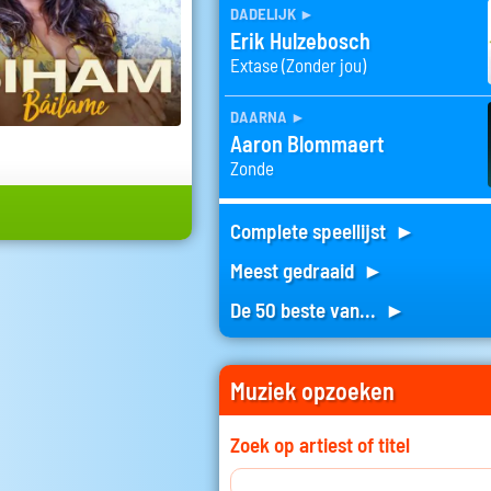
dadelijk
►
Erik Hulzebosch
Extase (Zonder jou)
daarna
►
Aaron Blommaert
Zonde
Complete speellijst ►
Meest gedraaid ►
De 50 beste van... ►
Muziek opzoeken
Zoek op artiest of titel