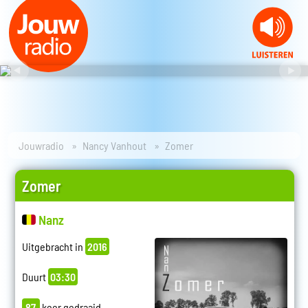
Jouwradio
Nancy Vanhout
Zomer
Zomer
Nanz
Uitgebracht in
2016
Duurt
03:30
87
keer gedraaid