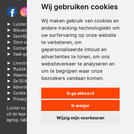
Wij gebruiken cookies
Wij maken gebruik van cookies en
► Luisteren naar Jouwradio
andere tracking-technologieën om
► Nieuws
uw surfervaring op onze website
► Speellijst
► Stem voor de Dag top 3
te verbeteren, om
► Contacteer ons
gepersonaliseerde inhoud en
► Vaak gestelde vragen
advertenties te tonen, om ons
► Livestream informatie
websiteverkeer te analyseren en
► Muziek opzoeken
om te begrijpen waar onze
► Vlaamse 100 Aller tijden
bezoekers vandaan komen.
► De 50 beste van...
► Adverteren op Jouwradio
► Cookie voorkeuren wijzigen
Ik ga akkoord
► Privacyinformatie
Ik weiger
Luister nu naar Jouwradio! De beste Nederlandstalige muziek
uit de lage landen hoor je hier al 20 jaar. In digitale kwaliteit op je
Wijzig mijn voorkeuren
laptop, tablet of smartphone.