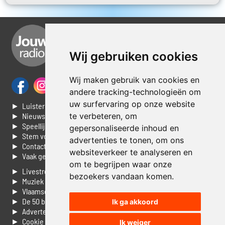
Wij gebruiken cookies
Wij maken gebruik van cookies en
andere tracking-technologieën om
uw surfervaring op onze website
► Luisteren naar Jouwradio
te verbeteren, om
► Nieuws
► Speellijst
gepersonaliseerde inhoud en
► Stem voor de Dag top 3
advertenties te tonen, om ons
► Contacteer ons
websiteverkeer te analyseren en
► Vaak gestelde vragen
om te begrijpen waar onze
► Livestream informatie
bezoekers vandaan komen.
► Muziek opzoeken
► Vlaamse 100 Aller tijden
► De 50 beste van...
Ik ga akkoord
► Adverteren op Jouwradio
► Cookie voorkeuren wijzigen
Ik weiger