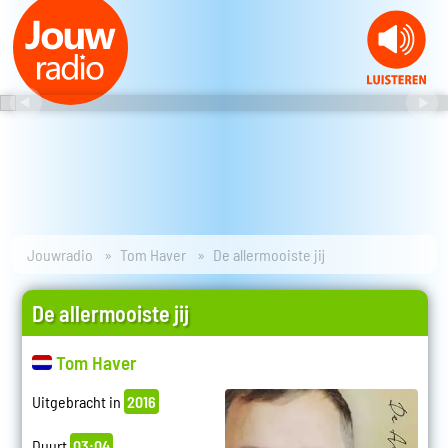
Jouwradio
Tom Haver
De allermooiste jij
De allermooiste jij
Tom Haver
Uitgebracht in
2016
Duurt
03:04