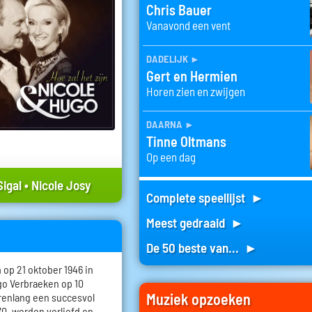
Chris Bauer
Vanavond een vent
dadelijk
►
Gert en Hermien
Horen zien en zwijgen
daarna
►
Tinne Oltmans
Op een dag
igal
•
Nicole Josy
Complete speellijst ►
Meest gedraaid ►
De 50 beste van... ►
 op 21 oktober 1946 in
go Verbraeken op 10
Muziek opzoeken
renlang een succesvol
70, werden verliefd en