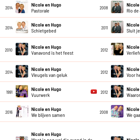
Nicole en Hugo
Nicole
2014
2008
Pastorale
Rio de
Nicole en Hugo
Nicole
2014
2011
Schietgebed
Sluit j
Nicole en Hugo
Nicole
2010
2012
Vanavond is het feest
Verlief
Nicole en Hugo
Nicole
2014
2012
Vleugels van geluk
Voor h
Nicole en Hugo
Nicole
1991
2012
Vuurwerk
Waaro
Nicole en Hugo
Nicole
2016
2008
We blijven samen
We gaa
Nicole en Hugo
Weet je nog wel die avond in de
Nicole