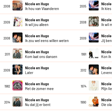
Nicole en Hugo
Nicole
2008
2005
Ik hou van Vlaanderen
Ik kies
Nicole en Hugo
Nicole
2009
2008
Ik wil jou alleen
Ik wil
Nicole en Hugo
Nicole
2008
2009
Ik zou wel eens willen weten
Jij be
Nicole en Hugo
Nicole
2011
1991
Kom laat ons dansen
Kon ik
Nicole en Hugo
Nicole
2009
2012
Later
Leven
Nicole en Hugo
Nicole
1982
1974
Met de zomer mee
Mijn li
Nicole en Hugo
Nicole
2014
1990
Nu dat jij er bent
Ole ola