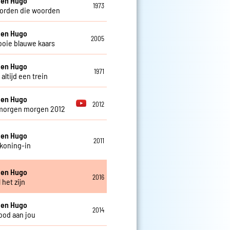
 en Hugo
1973
orden die woorden
 en Hugo
2005
oie blauwe kaars
 en Hugo
1971
 altijd een trein
 en Hugo
2012
morgen morgen 2012
 en Hugo
2011
koning-in
 en Hugo
2016
 het zijn
 en Hugo
2014
dood aan jou