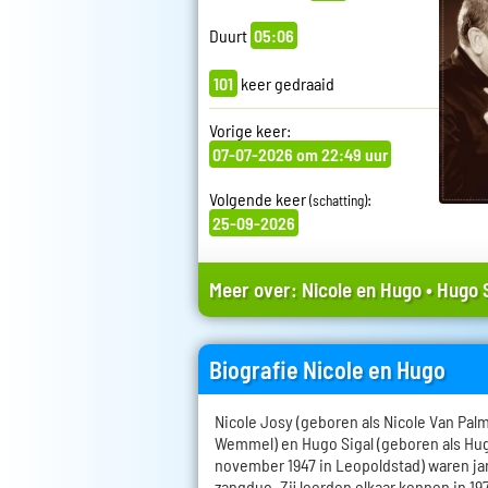
Duurt
05:06
101
keer gedraaid
Vorige keer:
07-07-2026 om 22:49 uur
Volgende keer
:
(schatting)
25-09-2026
Meer over:
Nicole en Hugo
•
Hugo S
Biografie Nicole en Hugo
Nicole Josy (geboren als Nicole Van Palm
Wemmel) en Hugo Sigal (geboren als Hu
november 1947 in Leopoldstad) waren ja
zangduo. Zij leerden elkaar kennen in 19