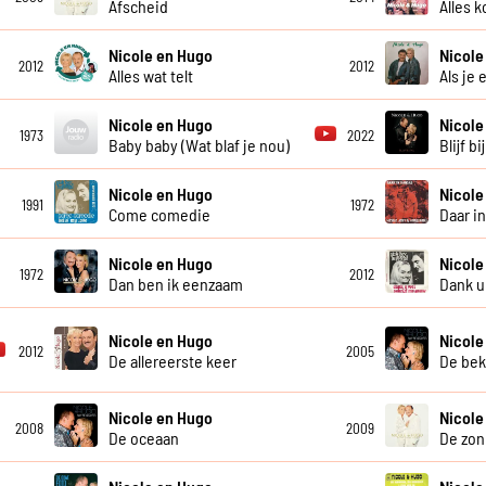
Afscheid
Alles 
Nicole en Hugo
Nicole
2012
2012
Alles wat telt
Als je
Nicole en Hugo
Nicole
1973
2022
Baby baby (Wat blaf je nou)
Blijf bi
Nicole en Hugo
Nicole
1991
1972
Come comedie
Daar i
Nicole en Hugo
Nicole
1972
2012
Dan ben ik eenzaam
Dank u
Nicole en Hugo
Nicole
2012
2005
De allereerste keer
De bek
Nicole en Hugo
Nicole
2008
2009
De oceaan
De zon