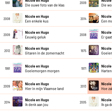
Nicole en Hugo
Nicole
1991
2009
Die ouwe foto van de klas
Die wo
Nicole en Hugo
Nicole
2008
2014
Een enkele kus
Een mo
Nicole en Hugo
Nicole
2009
2008
Eeuwig geluk
Er gaat
Nicole en Hugo
Nicole
2012
1975
Gitaren in de zomernacht
Goeie
Nicole en Hugo
Nicole
1991
1971
Goeiemorgen morgen
Harten
Nicole en Hugo
Nicole
2009
2013
Hier in mijn Vlaamse land
Hoe zal
Nicole en Hugo
Nicole
2014
2005
Ik denk aan jou
Ik ga 