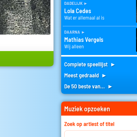
dadelijk
►
Lola Cedes
Wat er allemaal al is
daarna
►
Mathias Vergels
Wij alleen
Complete speellijst ►
Meest gedraaid ►
De 50 beste van... ►
Muziek opzoeken
Zoek op artiest of titel