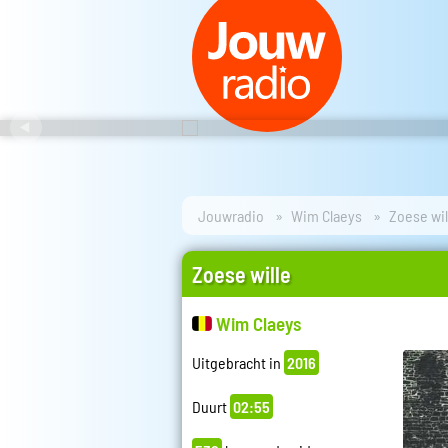
Jouwradio
Wim Claeys
Zoese wil
Zoese wille
Wim Claeys
Uitgebracht in
2016
Duurt
02:55