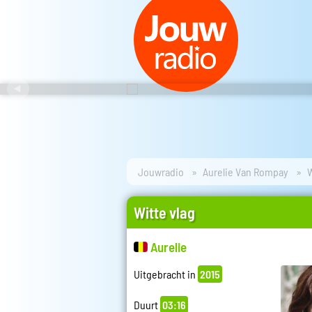
Jouwradio
Aurelie Van Rompay
W
Witte vlag
Aurelie
Uitgebracht in
2015
Duurt
03:16