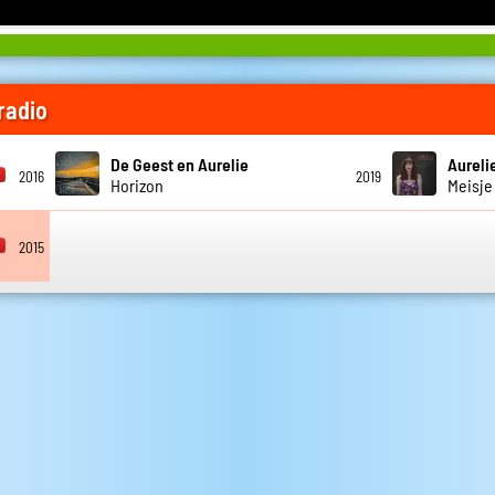
radio
De Geest en Aurelie
Aureli
2016
2019
Horizon
Meisje
2015