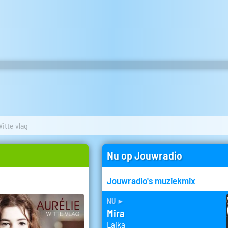
itte vlag
Nu op Jouwradio
Jouwradio's muziekmix
nu
►
Mira
Laika