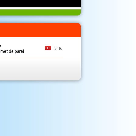
e
2015
 met de parel