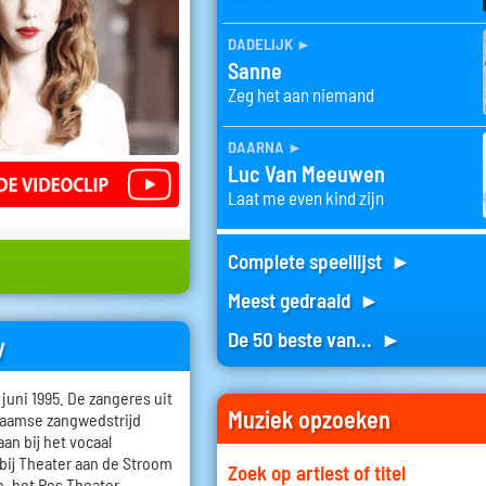
dadelijk
►
Sanne
Zeg het aan niemand
daarna
►
Luc Van Meeuwen
Laat me even kind zijn
Complete speellijst ►
Meest gedraaid ►
De 50 beste van... ►
y
uni 1995. De zangeres uit
Muziek opzoeken
aamse zangwedstrijd
an bij het vocaal
bij Theater aan de Stroom
Zoek op artiest of titel
p, het Ros Theater