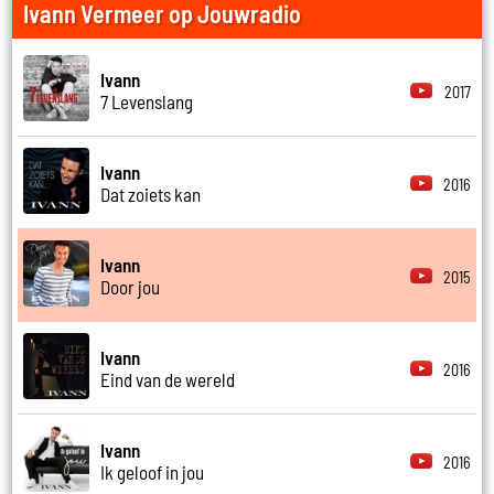
Ivann Vermeer op Jouwradio
Ivann
2017
7 Levenslang
Ivann
2016
Dat zoiets kan
Ivann
2015
Door jou
Ivann
2016
Eind van de wereld
Ivann
2016
Ik geloof in jou