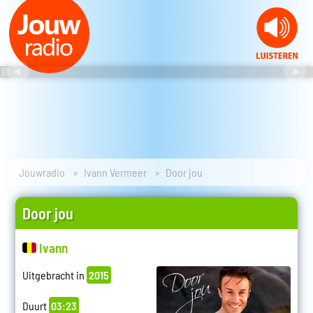
Jouwradio
Ivann Vermeer
Door jou
Door jou
Ivann
Uitgebracht in
2015
Duurt
03:23