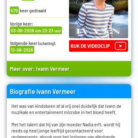
579
keer gedraaid
Vorige keer:
03-08-2026 om 23:23 uur
Volgende keer
:
(schatting)
13-08-2026
Meer over:
Ivann Vermeer
Biografie Ivann Vermeer
Het was van kindsbeen af al vrij snel duidelijk dat Ivann de
muzikale en entertainment microbe in het bloed heeft.
Met het talent dat hij van zijn moeder Nadia erft, wordt hij
reeds op heel jonge leeftijd gecontacteerd voor
reclamespots, alsook voor het inzingen van allerhande