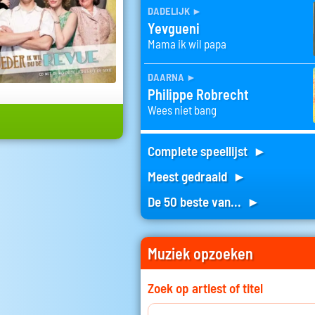
dadelijk
►
Yevgueni
Mama ik wil papa
daarna
►
Philippe Robrecht
Wees niet bang
Complete speellijst ►
Meest gedraaid ►
De 50 beste van... ►
Muziek opzoeken
Zoek op artiest of titel