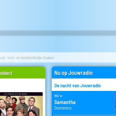
uis- tuin- en keukenliedje
(Vodden)
Nu op Jouwradio
odden)
De nacht van Jouwradio
nu
►
Samantha
Domenico