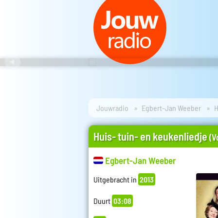
Jouwradio
Egbert-Jan Weeber
H
Huis- tuin- en keukenliedje
(V
Egbert-Jan Weeber
Uitgebracht in
2013
Duurt
03:08