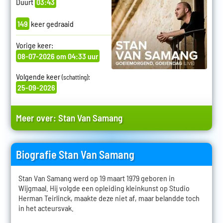
Duurt
03:43
149
keer gedraaid
Vorige keer:
08-07-2026 om 04:33 uur
Volgende keer
:
(schatting)
25-09-2026
Meer over:
Stan Van Samang
Biografie Stan Van Samang
Stan Van Samang werd op 19 maart 1979 geboren in
Wijgmaal. Hij volgde een opleiding kleinkunst op Studio
Herman Teirlinck, maakte deze niet af, maar belandde toch
in het acteursvak.