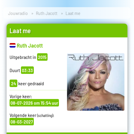
Jouwradio
Ruth Jacott
Laat me
Laat me
Ruth Jacott
Uitgebracht in
2015
Duurt
03:33
24
keer gedraaid
Vorige keer:
08-07-2026 om 15:54 uur
Volgende keer
:
(schatting)
08-03-2027