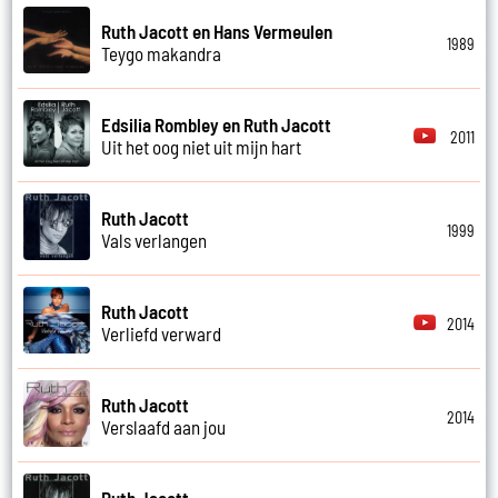
Ruth Jacott en Hans Vermeulen
1989
Teygo makandra
Edsilia Rombley en Ruth Jacott
2011
Uit het oog niet uit mijn hart
Ruth Jacott
1999
Vals verlangen
Ruth Jacott
2014
Verliefd verward
Ruth Jacott
2014
Verslaafd aan jou
Ruth Jacott