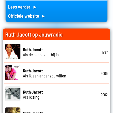
Lees verder ►
Officiele website ►
Ruth Jacott op Jouwradio
Ruth Jacott
1997
Als de nacht voorbij is
Ruth Jacott
2009
Als ik een ander zou willen
Ruth Jacott
2002
Als ik zing
Ruth Jacott