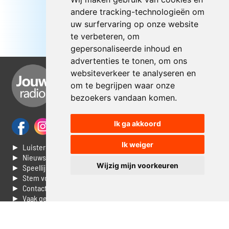
andere tracking-technologieën om
uw surfervaring op onze website
te verbeteren, om
gepersonaliseerde inhoud en
advertenties te tonen, om ons
websiteverkeer te analyseren en
om te begrijpen waar onze
bezoekers vandaan komen.
Ik ga akkoord
Ik weiger
► Luisteren naar Jouwradio
► Nieuws
Wijzig mijn voorkeuren
► Speellijst
► Stem voor de Dag top 3
► Contacteer ons
► Vaak gestelde vragen
► Livestream informatie
► Muziek opzoeken