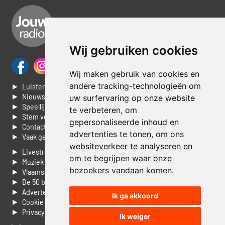
Wij gebruiken cookies
Wij maken gebruik van cookies en
andere tracking-technologieën om
► Luisteren naar Jouwradio
► Nieuws
uw surfervaring op onze website
► Speellijst
te verbeteren, om
► Stem voor de Dag top 3
gepersonaliseerde inhoud en
► Contacteer ons
advertenties te tonen, om ons
► Vaak gestelde vragen
websiteverkeer te analyseren en
► Livestream informatie
om te begrijpen waar onze
► Muziek opzoeken
bezoekers vandaan komen.
► Vlaamse 100 Aller tijden
► De 50 beste van...
► Adverteren op Jouwradio
Ik ga akkoord
► Cookie voorkeuren wijzigen
► Privacyinformatie
Ik weiger