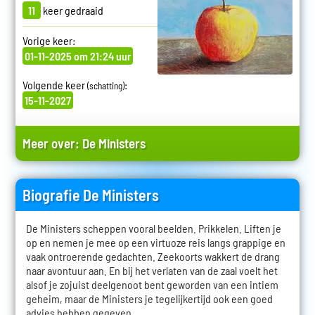
11
keer gedraaid
Vorige keer:
01-11-2025 om 21:24 uur
Volgende keer
:
(schatting)
15-11-2027
Meer over:
De Ministers
Biografie De Ministers
De Ministers scheppen vooral beelden. Prikkelen. Liften je
op en nemen je mee op een virtuoze reis langs grappige en
vaak ontroerende gedachten. Zeekoorts wakkert de drang
naar avontuur aan. En bij het verlaten van de zaal voelt het
alsof je zojuist deelgenoot bent geworden van een intiem
geheim, maar de Ministers je tegelijkertijd ook een goed
advies hebben gegeven.