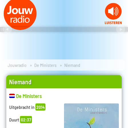
Jouwradio
De Ministers
Niemand
Niemand
De Ministers
Uitgebracht in
2014
Duurt
02:37