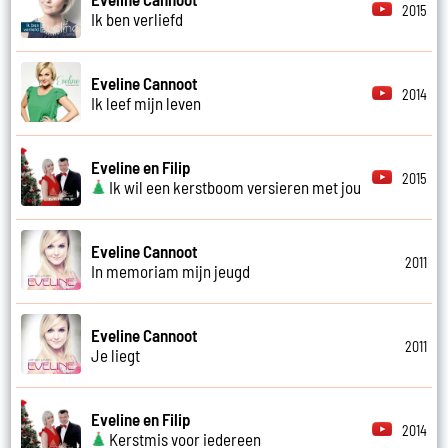
2015
Ik ben verliefd
Eveline Cannoot
2014
Ik leef mijn leven
Eveline en Filip
2015
Ik wil een kerstboom versieren met jou
Eveline Cannoot
2011
In memoriam mijn jeugd
Eveline Cannoot
2011
Je liegt
Eveline en Filip
2014
Kerstmis voor iedereen