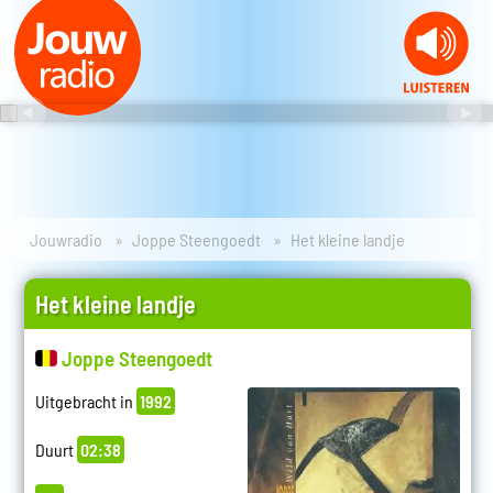
Jouwradio
Joppe Steengoedt
Het kleine landje
Het kleine landje
Joppe Steengoedt
Uitgebracht in
1992
Duurt
02:38