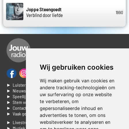
Joppe Steengoedt
1990
Verblind door liefde
Wij gebruiken cookies
Wij maken gebruik van cookies en
► Luisteren naar Jouwradio
andere tracking-technologieën om
► Nieuws
uw surfervaring op onze website
► Speellijst
te verbeteren, om
► Stem voor de Dag top 3
► Contacteer ons
gepersonaliseerde inhoud en
► Vaak gestelde vragen
advertenties te tonen, om ons
websiteverkeer te analyseren en
► Livestream informatie
► Muziek opzoeken