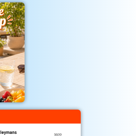
Cleymans
2022