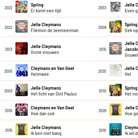
Spring
Jelle 
2022
2003
Er komt een tijd
Even g
Jelle Cleymans
Spring
2022
2008
Filemon de zeemeerman
Gek op
Jelle 
Jelle Cleymans
Jacob
2013
2015
Grote vrouwen
Gruwel
Cleymans en Van Geel
Jelle 
2005
2020
Heimwee
Hel
Jelle Cleymans
Spring
2003
2010
Het licht van Sint Paulus
Het no
Cleymans en Van Geel
Jelle 
2010
2026
Hoe dan ook
Hoe go
Jelle Cleymans
Cleyma
2015
2010
Ik ben niet bang
Ik wil 