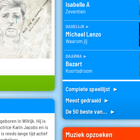
Isabelle A
Zeventien
dadelijk
►
Michael Lanzo
Waarom jij
daarna
►
Bazart
Koortsdroom
Complete speellijst ►
Meest gedraaid ►
De 50 beste van... ►
boren in Wilrijk. Hij is
trice Karin Jacobs en is
Muziek opzoeken
is reeds lange tijd actief
sschrijver.