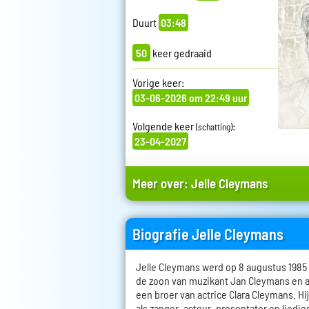
Duurt
03:48
50
keer gedraaid
Vorige keer:
03-06-2026 om 22:49 uur
Volgende keer
:
(schatting)
23-04-2027
Meer over:
Jelle Cleymans
Biografie Jelle Cleymans
Jelle Cleymans werd op 8 augustus 1985 ge
de zoon van muzikant Jan Cleymans en ac
een broer van actrice Clara Cleymans. Hij 
als zanger, acteur, presentator en liedje