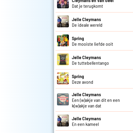
Cleymans en Van Geel
Dat je terugkomt
Jelle Cleymans
De ideale wereld
Spring
De mooiste liefde ooit
Jelle Cleymans
De tuttebellentango
Spring
Deze avond
Jelle Cleymans
Een (w)akje van dit en een
k(w)akje van dat
Jelle Cleymans
En een kameel