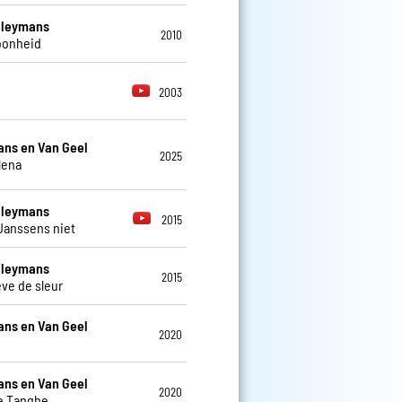
Cleymans
2010
oonheid
2003
ns en Van Geel
2025
lena
Cleymans
2015
Janssens niet
Cleymans
2015
eve de sleur
ns en Van Geel
2020
ns en Van Geel
2020
e Tanghe