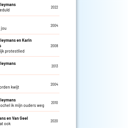
Cleymans
2022
eduld
2004
 jou
Cleymans en Karin
s
2008
ijk protestlied
Cleymans
2013
2004
orden kwijt
Cleymans
2010
ochel ik mijn ouders weg
ns en Van Geel
2020
dat ook