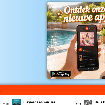
o
Cleymans en Van Geel
Jelle 
2008
2019