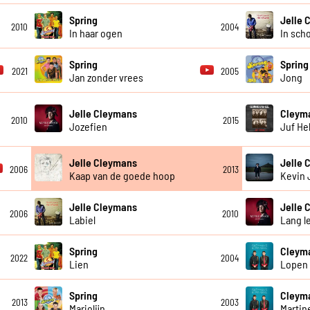
Spring
Jelle 
2010
2004
In haar ogen
In sch
Spring
Spring
2021
2005
Jan zonder vrees
Jong
Jelle Cleymans
Cleyma
2010
2015
Jozefien
Juf He
Jelle Cleymans
Jelle 
2006
2013
Kaap van de goede hoop
Kevin 
Jelle Cleymans
Jelle 
2006
2010
Labiel
Lang l
Spring
Cleyma
2022
2004
Lien
Lopen
Spring
Cleyma
2013
2003
Marjolijn
Martin