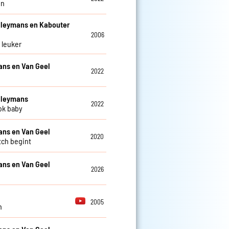
en
Cleymans en Kabouter
2006
s leuker
ns en Van Geel
2022
Cleymans
2022
ok baby
ns en Van Geel
2020
ch begint
ns en Van Geel
2026
2005
n