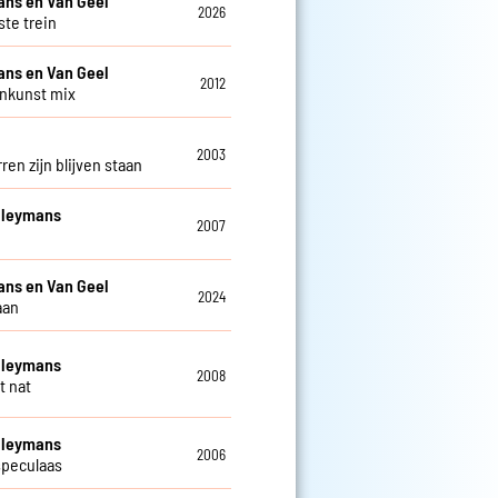
ns en Van Geel
2026
ste trein
ns en Van Geel
2012
inkunst mix
2003
ren zijn blijven staan
Cleymans
2007
ns en Van Geel
2024
aan
Cleymans
2008
t nat
Cleymans
2006
speculaas