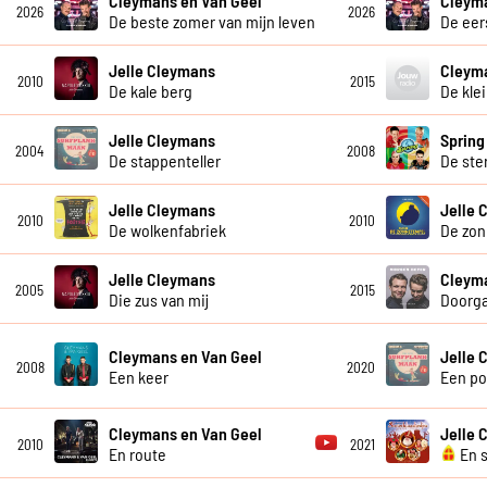
Cleymans en Van Geel
Cleyma
2026
2026
De beste zomer van mijn leven
De eer
Jelle Cleymans
Cleyma
2010
2015
De kale berg
De kle
Jelle Cleymans
Spring
2004
2008
De stappenteller
De ster
Jelle Cleymans
Jelle 
2010
2010
De wolkenfabriek
De zon
Jelle Cleymans
Cleyma
2005
2015
Die zus van mij
Doorg
Cleymans en Van Geel
Jelle 
2008
2020
Een keer
Een po
Cleymans en Van Geel
Jelle 
2010
2021
En route
En 