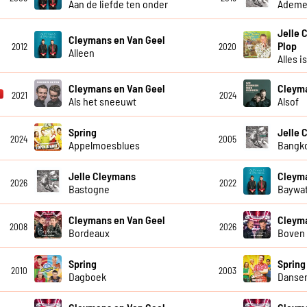
Aan de liefde ten onder
Adem
Jelle 
Cleymans en Van Geel
Plop
2012
2020
Alleen
Alles i
Cleymans en Van Geel
Cleyma
2021
2024
Als het sneeuwt
Alsof
Spring
Jelle 
2024
2005
Appelmoesblues
Bangk
Jelle Cleymans
Cleyma
2026
2022
Bastogne
Baywat
Cleymans en Van Geel
Cleyma
2008
2026
Bordeaux
Boven
Spring
Spring
2010
2003
Dagboek
Danse