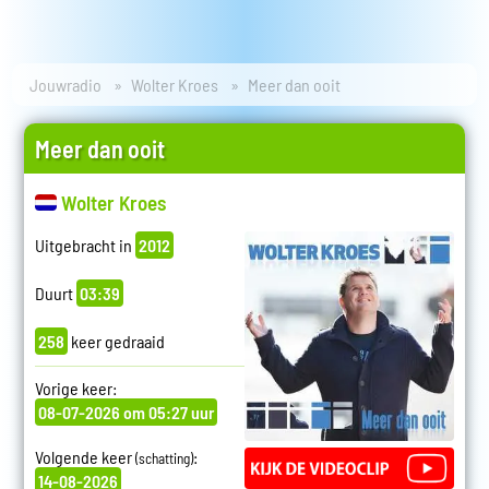
Jouwradio
Wolter Kroes
Meer dan ooit
Meer dan ooit
Wolter Kroes
Uitgebracht in
2012
Duurt
03:39
258
keer gedraaid
Vorige keer:
08-07-2026 om 05:27 uur
Volgende keer
:
(schatting)
14-08-2026