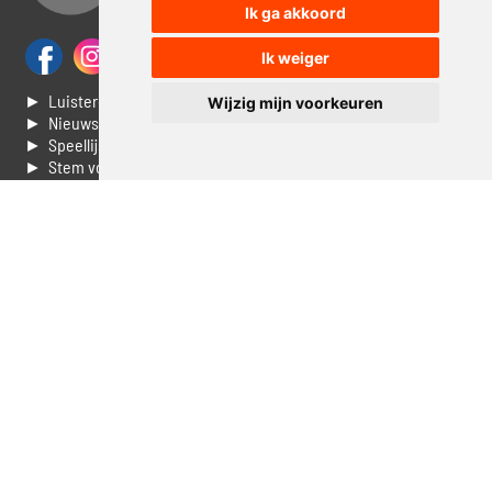
Ik ga akkoord
Ik weiger
► Luisteren naar Jouwradio
Wijzig mijn voorkeuren
► Nieuws
► Speellijst
► Stem voor de Dag top 3
► Contacteer ons
► Vaak gestelde vragen
► Livestream informatie
► Muziek opzoeken
► Vlaamse 100 Aller tijden
► De 50 beste van...
► Adverteren op Jouwradio
► Cookie voorkeuren wijzigen
► Privacyinformatie
Luister nu naar Jouwradio! De beste Nederlandstalige muziek
uit de lage landen hoor je hier al 20 jaar. In digitale kwaliteit op je
laptop, tablet of smartphone.