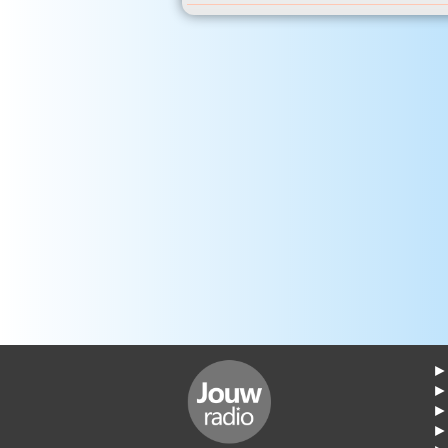
► 
►
► 
► 