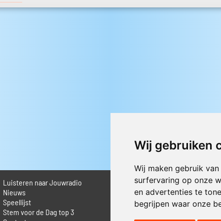
Wij gebruiken 
Wij maken gebruik van
surfervaring op onze w
Luisteren naar Jouwradio
► Livestream informatie
en advertenties te ton
 Nieuws
► Muziek opzoeken
Speellijst
► Vlaamse 100 Aller tijden
begrijpen waar onze b
Stem voor de Dag top 3
► De 50 beste van...