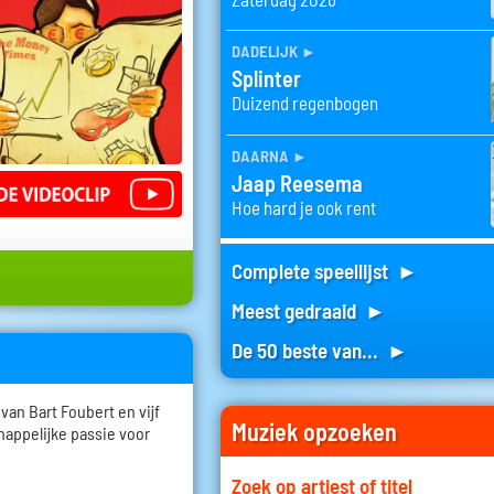
dadelijk
►
Splinter
Duizend regenbogen
daarna
►
Jaap Reesema
Hoe hard je ook rent
Complete speellijst ►
Meest gedraaid ►
De 50 beste van... ►
van Bart Foubert en vijf
Muziek opzoeken
appelijke passie voor
Zoek op artiest of titel