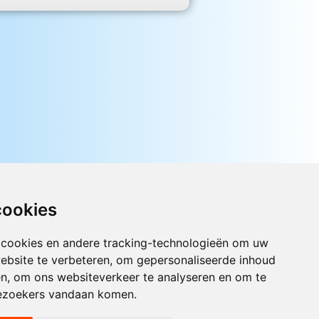
cookies
 cookies en andere tracking-technologieën om uw
ebsite te verbeteren, om gepersonaliseerde inhoud
Luister nu naar Jouwradio! De beste
en, om ons websiteverkeer te analyseren en om te
Nederlandstalige muziek uit de lage
landen hoor je hier al 20 jaar. In
ezoekers vandaan komen.
digitale kwaliteit op je laptop, tablet