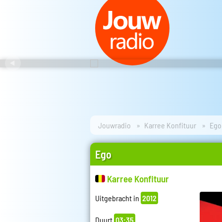
Jouwradio
Karree Konfituur
Ego
Ego
Karree Konfituur
Uitgebracht in
2012
Duurt
03:35