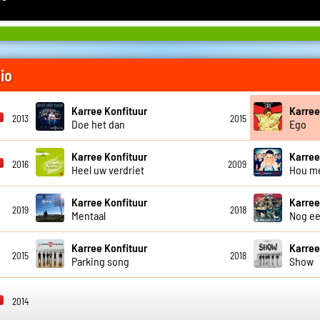
io
Karree Konfituur
Karree
2013
2015
Doe het dan
Ego
Karree Konfituur
Karree
2016
2009
Heel uw verdriet
Hou me
Karree Konfituur
Karree
2019
2018
Mentaal
Nog ee
Karree Konfituur
Karree
2015
2018
Parking song
Show
2014