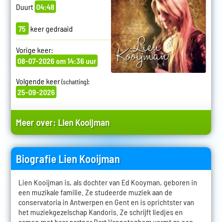
Duurt
04:48
75
keer gedraaid
Vorige keer:
08-07-2026 om 14:36 uur
Volgende keer
:
(schatting)
25-09-2026
Meer over:
Lien Kooijman
Biografie Lien Kooijman
Lien Kooijman is, als dochter van Ed Kooyman, geboren in
een muzikale familie. Ze studeerde muziek aan de
conservatoria in Antwerpen en Gent en is oprichtster van
het muziekgezelschap Kandoris. Ze schrijft liedjes en
samen met haar partner Bart Vanpeteghem vormt ze een