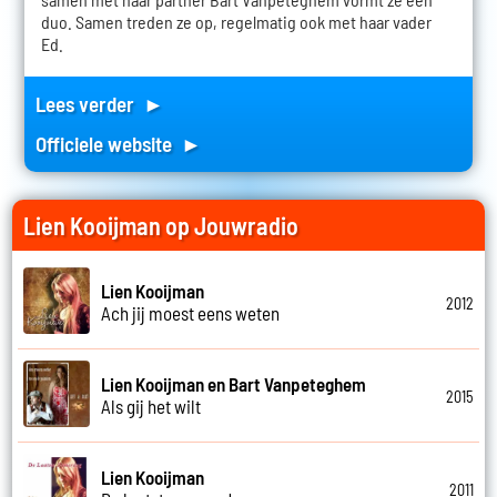
duo. Samen treden ze op, regelmatig ook met haar vader
Ed.
Lees verder ►
Officiele website ►
Lien Kooijman op Jouwradio
Lien Kooijman
2012
Ach jij moest eens weten
Lien Kooijman en Bart Vanpeteghem
2015
Als gij het wilt
Lien Kooijman
2011