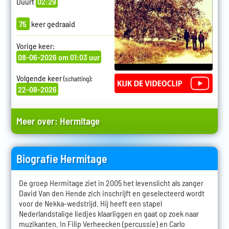
Duurt
02:29
75
keer gedraaid
Vorige keer:
08-06-2026 om 01:03 uur
Volgende keer
:
(schatting)
22-08-2026
Meer over:
Hermitage
Biografie Hermitage
De groep Hermitage ziet in 2005 het levenslicht als zanger
David Van den Hende zich inschrijft en geselecteerd wordt
voor de Nekka-wedstrijd. Hij heeft een stapel
Nederlandstalige liedjes klaarliggen en gaat op zoek naar
muzikanten. In Filip Verheecken (percussie) en Carlo