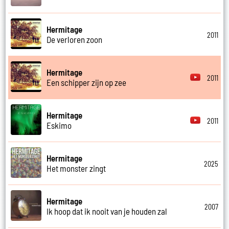
Hermitage
2011
De verloren zoon
Hermitage
2011
Een schipper zijn op zee
Hermitage
2011
Eskimo
Hermitage
2025
Het monster zingt
Hermitage
2007
Ik hoop dat ik nooit van je houden zal