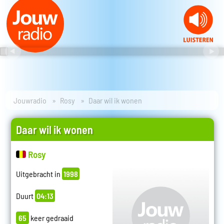
Jouwradio
Rosy
Daar wil ik wonen
Daar wil ik wonen
Rosy
Uitgebracht in
1998
Duurt
04:13
65
keer gedraaid