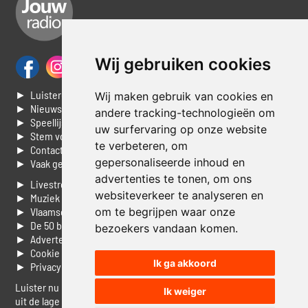
Wij gebruiken cookies
► Luisteren naar Jouwradio
Wij maken gebruik van cookies en
► Nieuws
andere tracking-technologieën om
► Speellijst
uw surfervaring op onze website
► Stem voor de Dag top 3
te verbeteren, om
► Contacteer ons
gepersonaliseerde inhoud en
► Vaak gestelde vragen
advertenties te tonen, om ons
► Livestream informatie
websiteverkeer te analyseren en
► Muziek opzoeken
► Vlaamse 100 Aller tijden
om te begrijpen waar onze
► De 50 beste van...
bezoekers vandaan komen.
► Adverteren op Jouwradio
► Cookie voorkeuren wijzigen
Ik ga akkoord
► Privacyinformatie
Luister nu naar Jouwradio! De beste Nederlandstalige muziek
Ik weiger
uit de lage landen hoor je hier al 20 jaar. In digitale kwaliteit op je