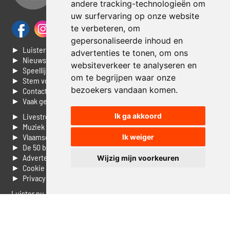
andere tracking-technologieën om
uw surfervaring op onze website
te verbeteren, om
gepersonaliseerde inhoud en
► Luisteren naar Jouwradio
advertenties te tonen, om ons
► Nieuws
websiteverkeer te analyseren en
► Speellijst
om te begrijpen waar onze
► Stem voor de Dag top 3
bezoekers vandaan komen.
► Contacteer ons
► Vaak gestelde vragen
Ik ga akkoord
► Livestream informatie
► Muziek opzoeken
► Vlaamse 100 Aller tijden
Ik weiger
► De 50 beste van...
► Adverteren op Jouwradio
Wijzig mijn voorkeuren
► Cookie voorkeuren wijzigen
► Privacyinformatie
Luister nu naar Jouwradio! De beste Nederlandstalige muziek
uit de lage landen hoor je hier al 20 jaar. In digitale kwaliteit op je
laptop, tablet of smartphone.