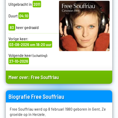
Uitgebracht in
2011
Duurt
04:10
83
keer gedraaid
Vorige keer:
03-08-2026 om 18:20 uur
Volgende keer
:
(schatting)
27-10-2026
Meer over:
Free Souffriau
Biografie Free Souffriau
Free Souffriau werd op 8 februari 1980 geboren in Gent. Ze
groeide op in Herzele.