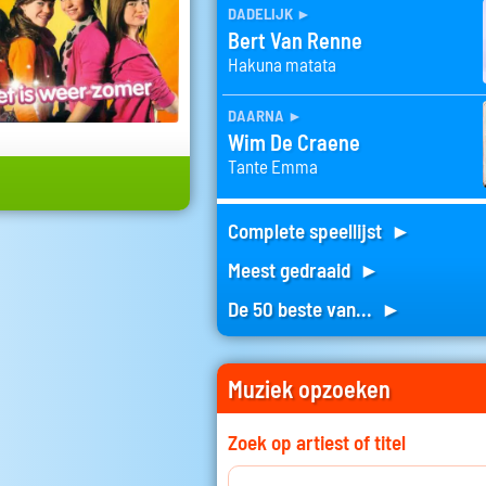
dadelijk
►
Bert Van Renne
Hakuna matata
daarna
►
Wim De Craene
Tante Emma
Complete speellijst ►
Meest gedraaid ►
De 50 beste van... ►
Muziek opzoeken
Zoek op artiest of titel