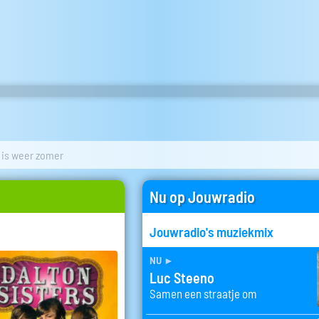
 is weer zomer
Nu op Jouwradio
Jouwradio's muziekmix
nu
►
Luc Steeno
Samen een straatje om