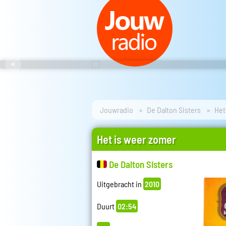
Jouwradio
De Dalton Sisters
Het
Het is weer zomer
De Dalton Sisters
Uitgebracht in
2010
Duurt
02:54