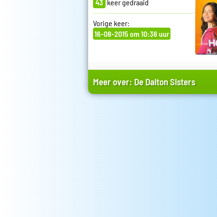
43
keer gedraaid
Vorige keer:
16-08-2015 om 10:36 uur
Meer over:
De Dalton Sisters