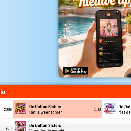
io
De Dalton Sisters
De Dal
2009
2010
Het is weer zomer
Met de
De Dalton Sisters
2011
2007
Verander de wereld