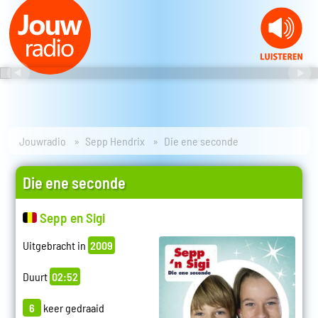
Jouwradio
Sepp Hendrix
Die ene seconde
Die ene seconde
Sepp en Sigi
Uitgebracht in
2009
Duurt
02:52
6
keer gedraaid