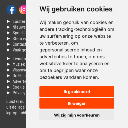
Wij gebruiken cookies
► Luisteren naar Jouwradio
Wij maken gebruik van cookies en
► Nieuws
andere tracking-technologieën om
► Speellijst
uw surfervaring op onze website
► Stem voor de Dag top 3
te verbeteren, om
► Contacteer ons
► Vaak gestelde vragen
gepersonaliseerde inhoud en
advertenties te tonen, om ons
► Livestream informatie
websiteverkeer te analyseren en
► Muziek opzoeken
► Vlaamse 100 Aller tijden
om te begrijpen waar onze
► De 50 beste van...
bezoekers vandaan komen.
► Adverteren op Jouwradio
► Cookie voorkeuren wijzigen
Ik ga akkoord
► Privacyinformatie
Luister nu naar Jouwradio! De beste Nederlandstalige muziek
Ik weiger
uit de lage landen hoor je hier al 20 jaar. In digitale kwaliteit op je
laptop, tablet of smartphone.
Wijzig mijn voorkeuren