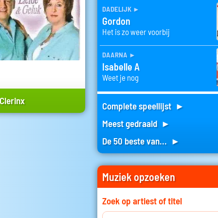
dadelijk
►
Gordon
Het is zo weer voorbij
daarna
►
Isabelle A
Weet je nog
Clerinx
Complete speellijst ►
Meest gedraaid ►
De 50 beste van... ►
Muziek opzoeken
Zoek op artiest of titel