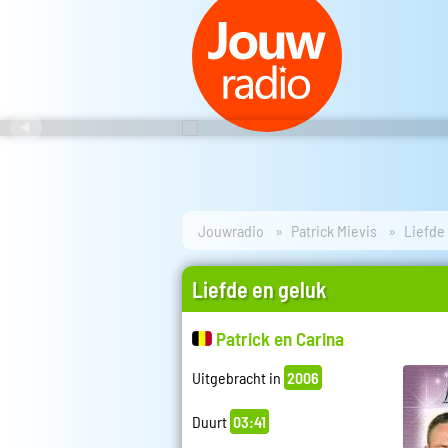
Jouwradio
Patrick Mievis
Liefde
Liefde en geluk
Patrick en Carina
Uitgebracht in
2006
Duurt
03:41