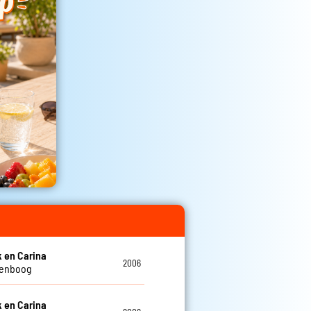
k en Carina
2006
genboog
k en Carina