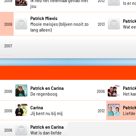
Ik heb het helemaal gehad met
2008
2012
Is er 
jou
Patrick Mievis
Patric
Mooie meisjes (blijven nooit zo
2006
2013
Wat ee
lang alleen)
2007
Patrick en Carina
Patric
2006
2006
De regenboog
Het kan
Carina
Patric
2006
2012
Jij bent nu bij mij
Liefde
Patrick en Carina
2006
2007
Wat is dan liefde