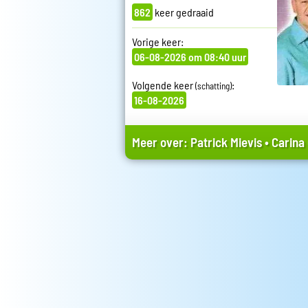
862
keer gedraaid
Vorige keer:
06-08-2026 om 08:40 uur
Volgende keer
:
(schatting)
16-08-2026
Meer over:
Patrick Mievis
•
Carina 