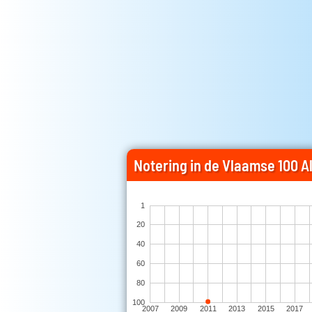
Notering in de Vlaamse 100 Al
1
20
40
60
80
100
2007
2009
2011
2013
2015
2017