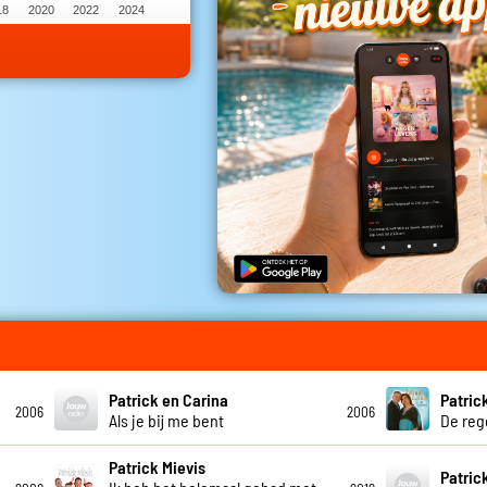
18
2020
2022
2024
Patrick en Carina
Patric
2006
2006
Als je bij me bent
De re
Patrick Mievis
Patric