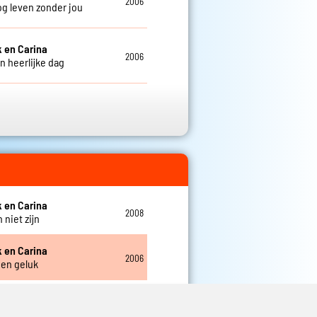
2006
nog leven zonder jou
k en Carina
2006
n heerlijke dag
k en Carina
2008
 niet zijn
k en Carina
2006
 en geluk