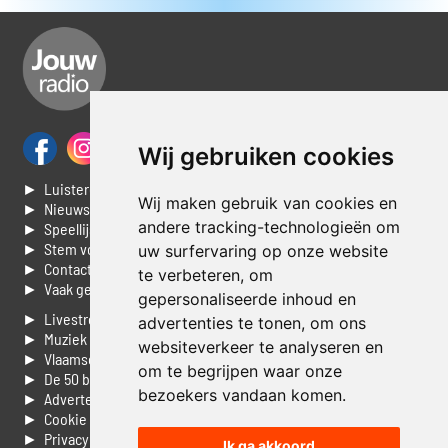
Wij gebruiken cookies
► Luisteren naar Jouwradio
Wij maken gebruik van cookies en
► Nieuws
andere tracking-technologieën om
► Speellijst
► Stem voor de Dag top 3
uw surfervaring op onze website
► Contacteer ons
te verbeteren, om
► Vaak gestelde vragen
gepersonaliseerde inhoud en
► Livestream informatie
advertenties te tonen, om ons
► Muziek opzoeken
websiteverkeer te analyseren en
► Vlaamse 100 Aller tijden
om te begrijpen waar onze
► De 50 beste van...
bezoekers vandaan komen.
► Adverteren op Jouwradio
► Cookie voorkeuren wijzigen
► Privacyinformatie
Ik ga akkoord