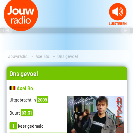
Jouwradio
Axel Bo
Ons gevoel
Ons gevoel
Axel Bo
Uitgebracht in
2009
Duurt
03:31
1
keer gedraaid