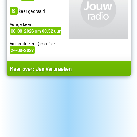
19
keer gedraaid
Vorige keer:
08-08-2026 om 00:52 uur
Volgende keer
:
(schatting)
24-06-2027
Meer over:
Jan Verbraeken