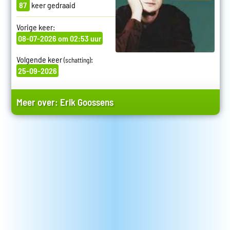
87
keer gedraaid
Vorige keer:
08-07-2026 om 02:53 uur
Volgende keer
:
(schatting)
25-09-2026
Meer over:
Erik Goossens