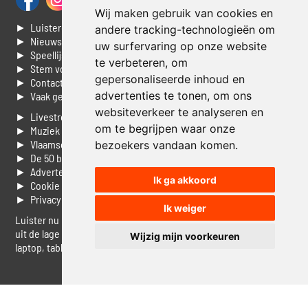
Wij maken gebruik van cookies en
► Luisteren naar Jouwradio
andere tracking-technologieën om
► Nieuws
uw surfervaring op onze website
► Speellijst
te verbeteren, om
► Stem voor de Dag top 3
gepersonaliseerde inhoud en
► Contacteer ons
advertenties te tonen, om ons
► Vaak gestelde vragen
websiteverkeer te analyseren en
► Livestream informatie
om te begrijpen waar onze
► Muziek opzoeken
► Vlaamse 100 Aller tijden
bezoekers vandaan komen.
► De 50 beste van...
► Adverteren op Jouwradio
Ik ga akkoord
► Cookie voorkeuren wijzigen
► Privacyinformatie
Ik weiger
Luister nu naar Jouwradio! De beste Nederlandstalige muziek
uit de lage landen hoor je hier al 20 jaar. In digitale kwaliteit op je
Wijzig mijn voorkeuren
laptop, tablet of smartphone.
© Jouwradio 2006 - 2026 - alle rechten voorbehouden.