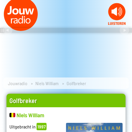
Jouwradio
Niels William
Golfbreker
Golfbreker
Niels William
Uitgebracht in
1997