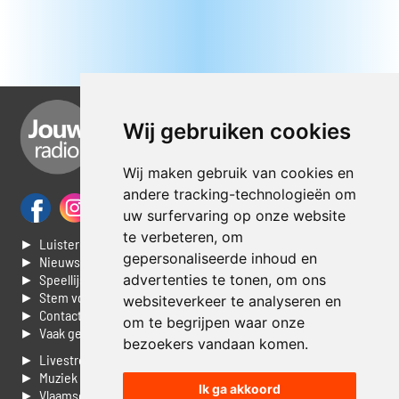
Wij gebruiken cookies
Wij maken gebruik van cookies en
andere tracking-technologieën om
uw surfervaring op onze website
te verbeteren, om
► Luisteren naar Jouwradio
gepersonaliseerde inhoud en
► Nieuws
advertenties te tonen, om ons
► Speellijst
► Stem voor de Dag top 3
websiteverkeer te analyseren en
► Contacteer ons
om te begrijpen waar onze
► Vaak gestelde vragen
bezoekers vandaan komen.
► Livestream informatie
► Muziek opzoeken
Ik ga akkoord
► Vlaamse 100 Aller tijden