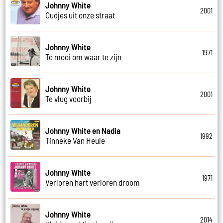
Johnny White
2001
Oudjes uit onze straat
Johnny White
1971
Te mooi om waar te zijn
Johnny White
2001
Te vlug voorbij
Johnny White en Nadia
1992
Tinneke Van Heule
Johnny White
1971
Verloren hart verloren droom
Johnny White
2014