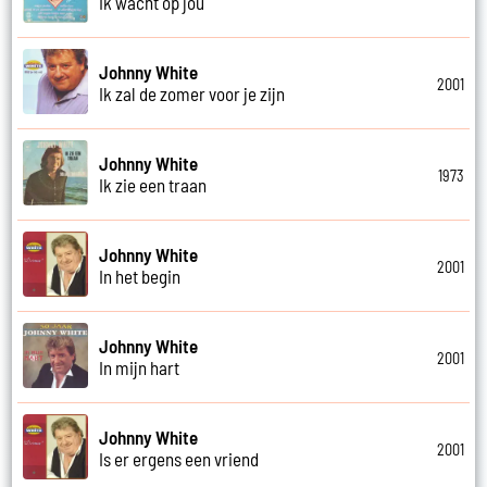
Ik wacht op jou
Johnny White
2001
Ik zal de zomer voor je zijn
Johnny White
1973
Ik zie een traan
Johnny White
2001
In het begin
Johnny White
2001
In mijn hart
Johnny White
2001
Is er ergens een vriend