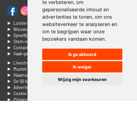
te verbeteren, om
gepersonaliseerde inhoud en
advertenties te tonen, om ons
► Luisteren naar Jouwradio
websiteverkeer te analyseren en
► Nieuws
om te begrijpen waar onze
► Speellijst
bezoekers vandaan komen.
► Stem voor de Dag top 3
► Contacteer ons
► Vaak gestelde vragen
Ik ga akkoord
► Livestream informatie
Ik weiger
► Muziek opzoeken
► Vlaamse 100 Aller tijden
Wijzig mijn voorkeuren
► De 50 beste van...
► Adverteren op Jouwradio
► Cookie voorkeuren wijzigen
► Privacyinformatie
Luister nu naar Jouwradio! De beste Nederlandstalige muziek
uit de lage landen hoor je hier al 20 jaar. In digitale kwaliteit op je
laptop, tablet of smartphone.