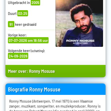
Uitgebracht in
2005
Duurt
03:25
91
keer gedraaid
Vorige keer:
07-07-2026 om 18:56 uur
Volgende keer
:
(schatting)
24-09-2026
Meer over:
Ronny Mosuse
Biografie Ronny Mosuse
Ronny Mosuse (Antwerpen, 17 mei 1971) is een Vlaamse
zanger, muzikant, songwriter, en muziekproducer. Ronny is
de broer van Robert Mosuse (die overleed in april 2000), en