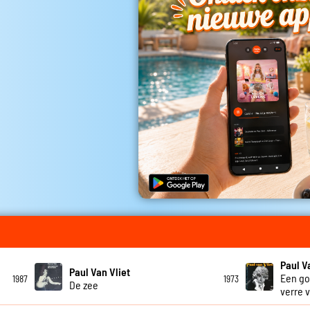
Paul V
Paul Van Vliet
Een go
1987
1973
De zee
verre 