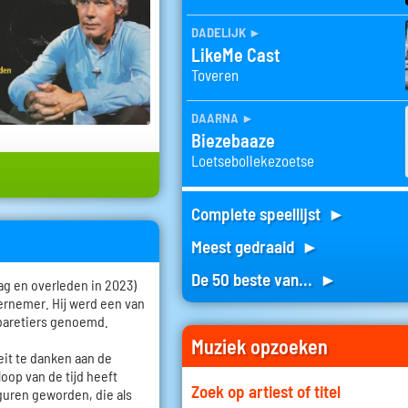
dadelijk
►
LikeMe Cast
Toveren
daarna
►
Biezebaaze
Loetsebollekezoetse
Complete speellijst ►
Meest gedraaid ►
De 50 beste van... ►
aag en overleden in 2023)
dernemer. Hij werd een van
abaretiers genoemd.
Muziek opzoeken
teit te danken aan de
loop van de tijd heeft
Zoek op artiest of titel
iguren geworden, die als