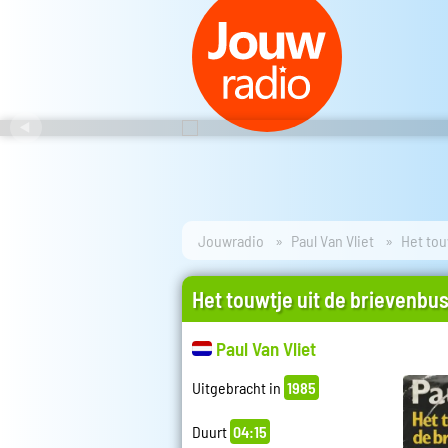
Jouwradio
Paul Van Vliet
Het tou
Het touwtje uit de brievenbu
Paul Van Vliet
Uitgebracht in
1985
Duurt
04:15