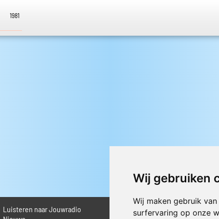
1981
Wij gebruiken 
Wij maken gebruik van
Luisteren naar Jouwradio
► Livestream informatie
surfervaring op onze w
 Nieuws
► Muziek opzoeken