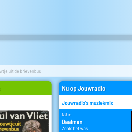
wtje uit de brievenbus
s
Nu op Jouwradio
Jouwradio's muziekmix
nu
►
Daalman
Zoals het was