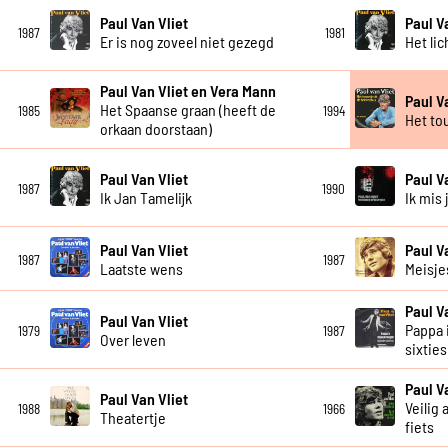
Paul Van Vliet
Paul V
1987
1981
Er is nog zoveel niet gezegd
Het li
Paul Van Vliet en Vera Mann
Paul V
Het Spaanse graan (heeft de
1985
1994
Het to
orkaan doorstaan)
Paul Van Vliet
Paul V
1987
1990
Ik Jan Tamelijk
Ik mis 
Paul Van Vliet
Paul V
1987
1987
Laatste wens
Meisje
Paul V
Paul Van Vliet
Pappa 
1979
1987
Over leven
sixties
Paul V
Paul Van Vliet
Veilig 
1988
1966
Theatertje
fiets