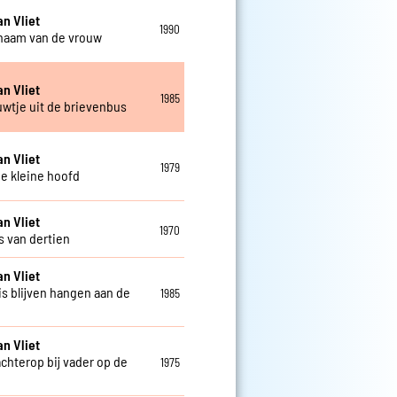
an Vliet
1990
chaam van de vrouw
an Vliet
1985
uwtje uit de brievenbus
an Vliet
1979
je kleine hoofd
an Vliet
1970
s van dertien
an Vliet
is blijven hangen aan de
1985
an Vliet
achterop bij vader op de
1975