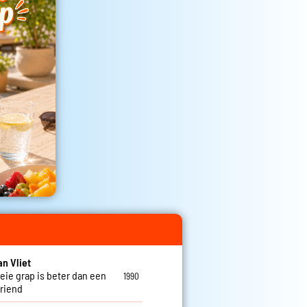
an Vliet
eie grap is beter dan een
1990
vriend