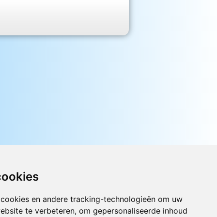
cookies
 cookies en andere tracking-technologieën om uw
Luister nu naar Jouwradio! De beste
ebsite te verbeteren, om gepersonaliseerde inhoud
Nederlandstalige muziek uit de lage