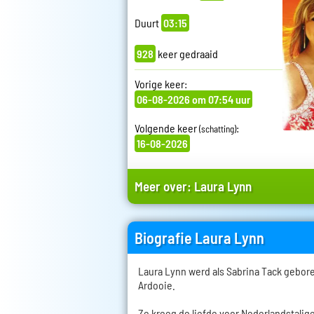
Duurt
03:15
928
keer gedraaid
Vorige keer:
06-08-2026 om 07:54 uur
Volgende keer
:
(schatting)
16-08-2026
Meer over:
Laura Lynn
Biografie Laura Lynn
Laura Lynn werd als Sabrina Tack geboren
Ardooie.
Ze kreeg de liefde voor Nederlandstali