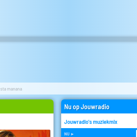
vista manana
Nu op Jouwradio
Jouwradio's muziekmix
nu
►