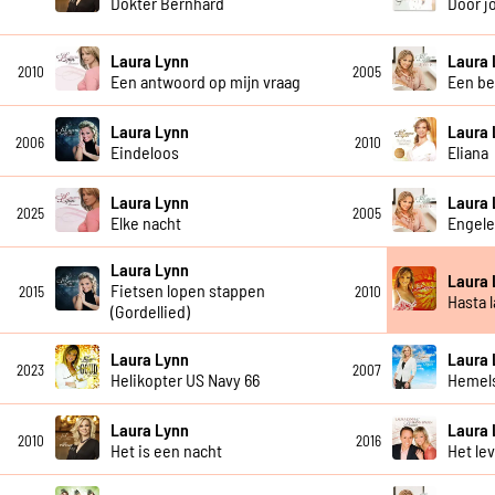
Dokter Bernhard
Door j
Laura Lynn
Laura 
2010
2005
Een antwoord op mijn vraag
Een be
Laura Lynn
Laura 
2006
2010
Eindeloos
Eliana
Laura Lynn
Laura 
2025
2005
Elke nacht
Engele
Laura Lynn
Laura 
Fietsen lopen stappen
2015
2010
Hasta 
(Gordellied)
Laura Lynn
Laura 
2023
2007
Helikopter US Navy 66
Hemel
Laura Lynn
Laura 
2010
2016
Het is een nacht
Het le