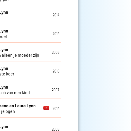
Lynn
2014
Lynn
2014
voel
Lynn
2006
 alleen je moeder zijn
Lynn
2016
ste keer
Lynn
2007
ach van een kind
eeno en Laura Lynn
2014
n je ogen
Lynn
2006