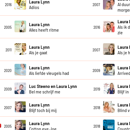
Laura Lynn
Al duur
2016
2007
Adios
morge
Laura 
Laura Lynn
Als ik 
2005
2016
Alles heeft ritme
zie
Laura Lynn
Laura 
2011
2007
Als je gaat
Als je 
Laura Lynn
Laura 
2020
2009
Als liefde vleugels had
Arrive
Luc Steeno en Laura Lynn
Laura 
2009
2019
Bel me schrijf me
Blijf 
Laura Lynn
Laura 
2007
2018
Blijf toch bij mij
Blind 
Laura Lynn
Laura 
2005
2018
Cotton eye Joe
Country