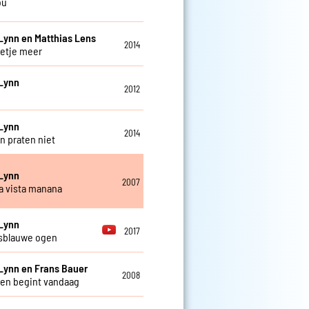
ou
Lynn en Matthias Lens
2014
etje meer
Lynn
2012
Lynn
2014
n praten niet
Lynn
2007
la vista manana
Lynn
2017
sblauwe ogen
Lynn en Frans Bauer
2008
ven begint vandaag