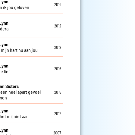
Lynn
2014
n ik jou geloven
Lynn
2012
ldera
Lynn
2012
 mijn hart nu aan jou
Lynn
2016
je lief
nn Sisters
g een heel apart gevoel
2015
nnen
Lynn
2012
 het mij niet aan
Lynn
2007