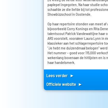
paplepel ingegoten. Na haar studie sch
schaafde ze die liefde bij tot profession
Showbizzschool in Oostende.
Op haar repertoire stonden van meet af 
bijvoorbeeld Corry Konings en Rita Dene
talentscout Patrick Vandewattijne haar 
ARS voorstelt, vooraleer Laura Lynn in é
klassieker aan het schlagerrepertoire t
"Je hebt me duizendmaal belogen" werd 
Het nummer – goed voor 115.000 verkoc
wekenlang bovenaan de hitlijsten en is n
haar handelsmerk.
Lees verder ►
Officiele website ►