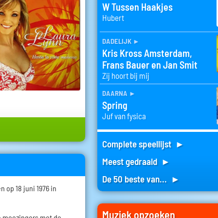
W Tussen Haakjes
Hubert
dadelijk
►
Kris Kross Amsterdam,
Frans Bauer en Jan Smit
Zij hoort bij mij
daarna
►
Spring
Juf van fysica
Complete speellijst ►
Meest gedraaid ►
De 50 beste van... ►
 op 18 juni 1976 in
Muziek opzoeken
ge meezingers met de