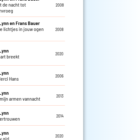
t de nacht tot
2008
nvroeg
Lynn en Frans Bauer
de lichtjes in jouw ogen
2008
Lynn
2020
hart breekt
Lynn
2006
derci Hans
Lynn
2013
in mijn armen vannacht
Lynn
2014
vertrouwen
Lynn
2020
 girl