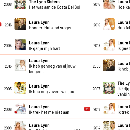
The Lynn Sisters
Laura 
2008
2015
Het was aan de Costa Del Sol
Hoe ka
Laura Lynn
Laura 
2016
2016
Honderdduizend vragen
Hup fa
Laura Lynn
Laura 
2005
2018
Ik gaf je mijn hart
Ik geef
Laura Lynn
Laura 
Ik heb genoeg van al jouw
2015
2006
Ik heb 
leugens
The Ly
Laura Lynn
Ik krij
2005
2007
Ik hou nog zoveel van jou
vanbi
Laura Lynn
Laura 
2006
2018
Ik trek het me niet aan
Ik trek
Laura Lynn
Laura 
2009
2014