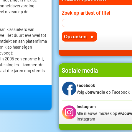
oonheidsverzorging
eel niveau op de
Zoek op artiest of titel
aan klassiekers van
ve. Het duurt evenwel tot
ontdekt en aan platenfirma
én klap haar eigen
oevoegt:
in 2005 een enorme hit.
hte singles – kampeerde
Sociale media
a al die jaren nog steeds
Facebook
Volg
Jouwradio
op Facebook
Instagram
Alle nieuwe muziek op
@Jouw
Instagram