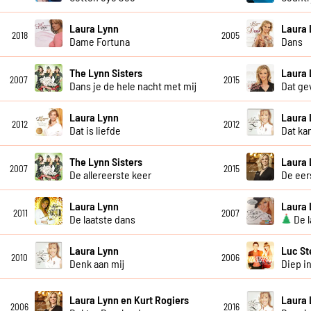
Laura Lynn
Laura 
2018
2005
Dame Fortuna
Dans
The Lynn Sisters
Laura 
2007
2015
Dans je de hele nacht met mij
Dat ge
Laura Lynn
Laura 
2012
2012
Dat is liefde
Dat kan
The Lynn Sisters
Laura 
2007
2015
De allereerste keer
De eer
Laura Lynn
Laura 
2011
2007
De laatste dans
De l
Laura Lynn
Luc St
2010
2006
Denk aan mij
Diep i
Laura Lynn en Kurt Rogiers
Laura 
2006
2016