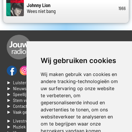
Johnny Lion
1966
Wees niet bang
Wij gebruiken cookies
Wij maken gebruik van cookies en
andere tracking-technologieën om
► Luisteren naar Jouwradio
uw surfervaring op onze website
► Nieuws
► Speellijst
te verbeteren, om
► Stem voor de Dag top 3
gepersonaliseerde inhoud en
► Contacteer ons
advertenties te tonen, om ons
► Vaak gestelde vragen
websiteverkeer te analyseren en
► Livestream informatie
om te begrijpen waar onze
► Muziek opzoeken
bezoekers vandaan komen.