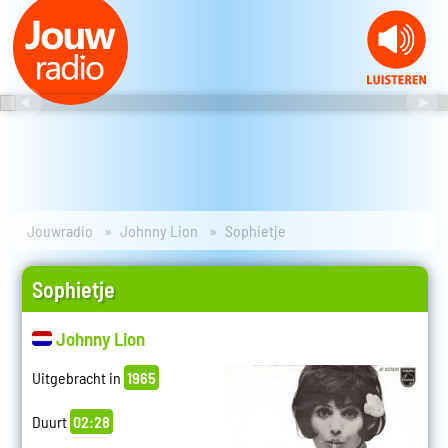
Jouwradio
Johnny Lion
Sophietje
Sophietje
Johnny Lion
Uitgebracht in
1965
Duurt
02:28