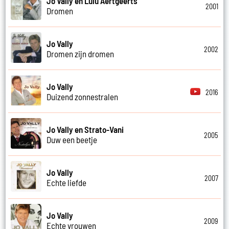
Jo Vally en Lulu Aertgeerts
2001
Dromen
Jo Vally
2002
Dromen zijn dromen
Jo Vally
2016
Duizend zonnestralen
Jo Vally en Strato-Vani
2005
Duw een beetje
Jo Vally
2007
Echte liefde
Jo Vally
2009
Echte vrouwen