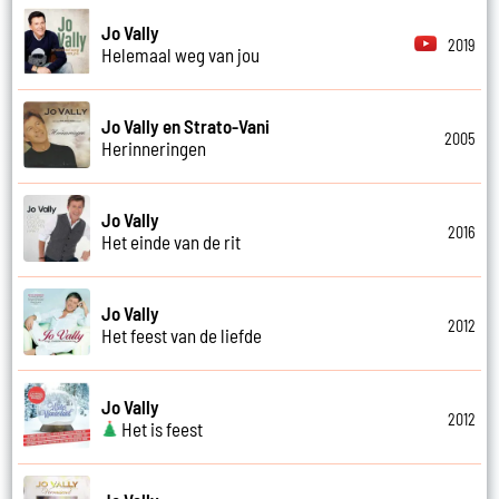
Jo Vally
2019
Helemaal weg van jou
Jo Vally en Strato-Vani
2005
Herinneringen
Jo Vally
2016
Het einde van de rit
Jo Vally
2012
Het feest van de liefde
Jo Vally
2012
Het is feest