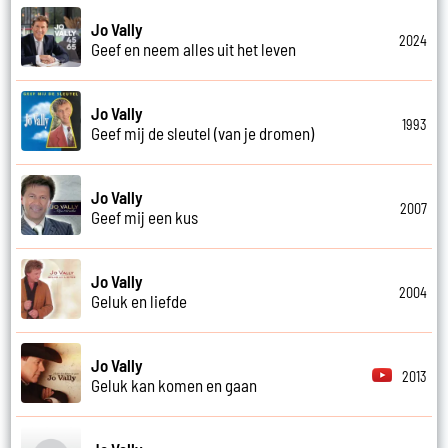
Jo Vally
2024
Geef en neem alles uit het leven
Jo Vally
1993
Geef mij de sleutel (van je dromen)
Jo Vally
2007
Geef mij een kus
Jo Vally
2004
Geluk en liefde
Jo Vally
2013
Geluk kan komen en gaan