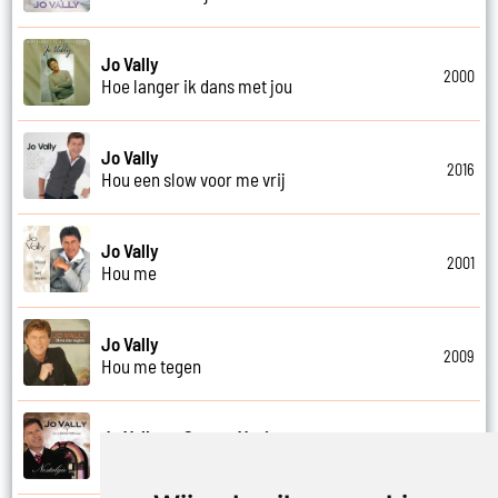
Jo Vally
2000
Hoe langer ik dans met jou
Jo Vally
2016
Hou een slow voor me vrij
Jo Vally
2001
Hou me
Jo Vally
2009
Hou me tegen
Jo Vally en Strato-Vani
2005
Hou me vast