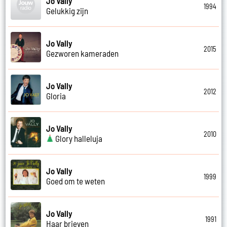
Jo Vally
1994
Gelukkig zijn
Jo Vally
2015
Gezworen kameraden
Jo Vally
2012
Gloria
Jo Vally
2010
Glory halleluja
Jo Vally
1999
Goed om te weten
Jo Vally
1991
Haar brieven