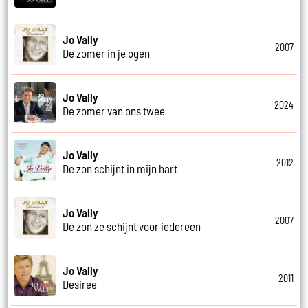
Jo Vally
2007
De zomer in je ogen
Jo Vally
2024
De zomer van ons twee
Jo Vally
2012
De zon schijnt in mijn hart
Jo Vally
2007
De zon ze schijnt voor iedereen
Jo Vally
2011
Desiree