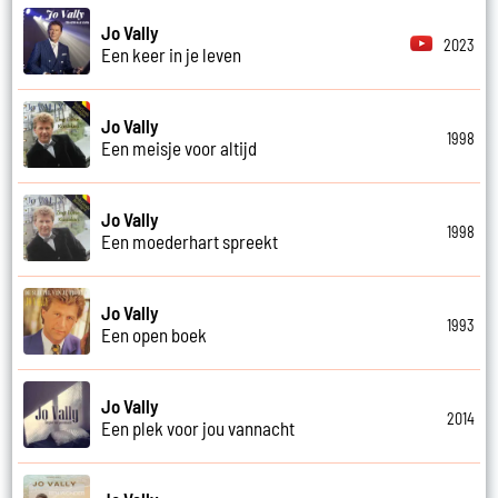
Jo Vally
2023
Een keer in je leven
Jo Vally
1998
Een meisje voor altijd
Jo Vally
1998
Een moederhart spreekt
Jo Vally
1993
Een open boek
Jo Vally
2014
Een plek voor jou vannacht