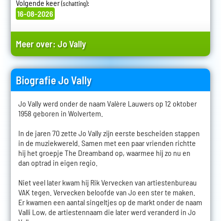
Volgende keer
:
(schatting)
16-08-2026
Meer over:
Jo Vally
Biografie Jo Vally
Jo Vally werd onder de naam Valère Lauwers op 12 oktober
1958 geboren in Wolvertem.
In de jaren 70 zette Jo Vally zijn eerste bescheiden stappen
in de muziekwereld. Samen met een paar vrienden richtte
hij het groepje The Dreamband op, waarmee hij zo nu en
dan optrad in eigen regio.
Niet veel later kwam hij Rik Vervecken van artiestenbureau
VAK tegen. Vervecken beloofde van Jo een ster te maken.
Er kwamen een aantal singeltjes op de markt onder de naam
Valli Low, de artiestennaam die later werd veranderd in Jo