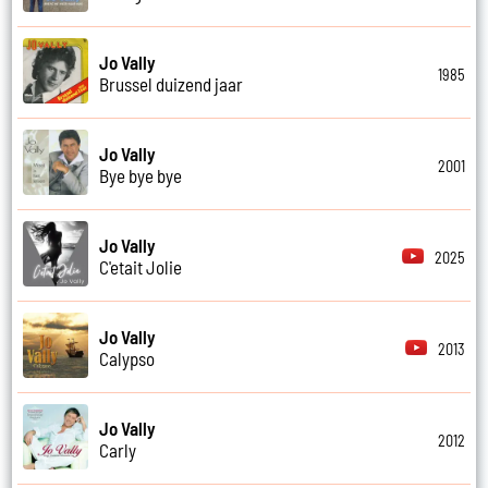
Jo Vally
1985
Brussel duizend jaar
Jo Vally
2001
Bye bye bye
Jo Vally
2025
C'etait Jolie
Jo Vally
2013
Calypso
Jo Vally
2012
Carly