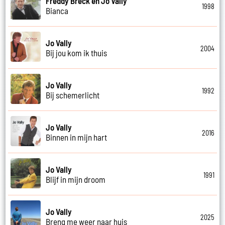
Freddy Breck en Jo Vally
1998
Bianca
Jo Vally
2004
Bij jou kom ik thuis
Jo Vally
1992
Bij schemerlicht
Jo Vally
2016
Binnen in mijn hart
Jo Vally
1991
Blijf in mijn droom
Jo Vally
2025
Breng me weer naar huis