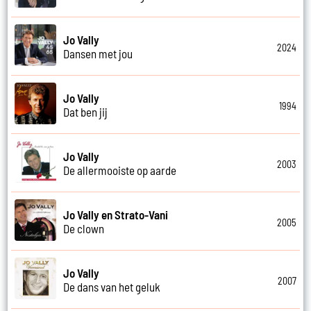
Jo Vally
2024
Dansen met jou
Jo Vally
1994
Dat ben jij
Jo Vally
2003
De allermooiste op aarde
Jo Vally en Strato-Vani
2005
De clown
Jo Vally
2007
De dans van het geluk