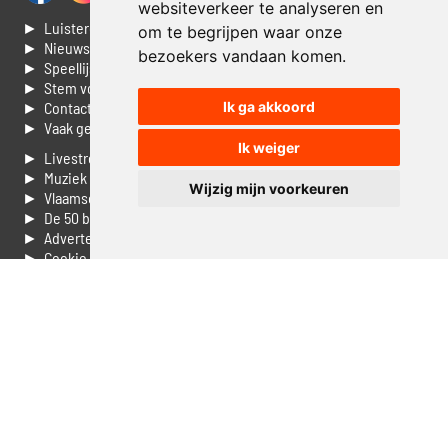
websiteverkeer te analyseren en
► Luisteren naar Jouwradio
om te begrijpen waar onze
► Nieuws
bezoekers vandaan komen.
► Speellijst
► Stem voor de Dag top 3
Ik ga akkoord
► Contacteer ons
► Vaak gestelde vragen
Ik weiger
► Livestream informatie
► Muziek opzoeken
Wijzig mijn voorkeuren
► Vlaamse 100 Aller tijden
► De 50 beste van...
► Adverteren op Jouwradio
► Cookie voorkeuren wijzigen
► Privacyinformatie
Luister nu naar Jouwradio! De beste Nederlandstalige muziek
uit de lage landen hoor je hier al 20 jaar. In digitale kwaliteit op je
laptop, tablet of smartphone.
© Jouwradio 2006 - 2026 - alle rechten voorbehouden.
Design door
Cloudscape EP
.