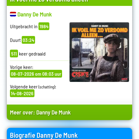
Danny De Munk
Uitgebracht in
1984
Duurt
03:24
511
keer gedraaid
Vorige keer:
08-07-2026 om 08:03 uur
Volgende keer
:
(schatting)
14-08-2026
Meer over:
Danny De Munk
Biografie Danny De Munk