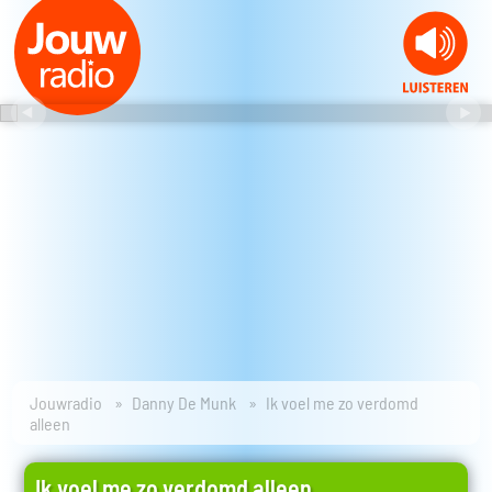
Jouwradio
Danny De Munk
Ik voel me zo verdomd
alleen
Ik voel me zo verdomd alleen