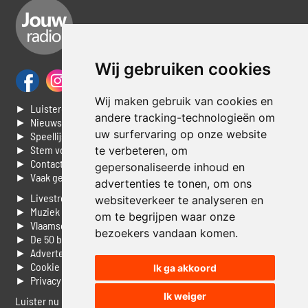
Wij gebruiken cookies
Wij maken gebruik van cookies en
► Luisteren naar Jouwradio
andere tracking-technologieën om
► Nieuws
uw surfervaring op onze website
► Speellijst
► Stem voor de Dag top 3
te verbeteren, om
► Contacteer ons
gepersonaliseerde inhoud en
► Vaak gestelde vragen
advertenties te tonen, om ons
► Livestream informatie
websiteverkeer te analyseren en
► Muziek opzoeken
om te begrijpen waar onze
► Vlaamse 100 Aller tijden
bezoekers vandaan komen.
► De 50 beste van...
► Adverteren op Jouwradio
► Cookie voorkeuren wijzigen
Ik ga akkoord
► Privacyinformatie
Ik weiger
Luister nu naar Jouwradio! De beste Nederlandstalige muziek