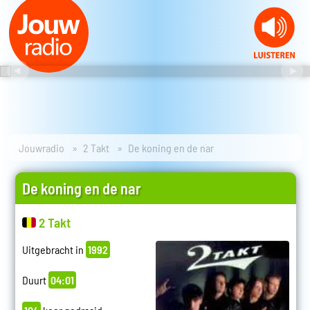
Jouwradio
2 Takt
De koning en de nar
De koning en de nar
2 Takt
Uitgebracht in
1992
Duurt
04:01