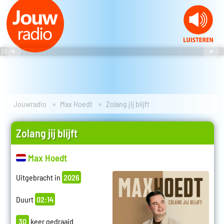
Jouwradio
Max Hoedt
Zolang jij blijft
Zolang jij blijft
Max Hoedt
Uitgebracht in
2026
Duurt
02:14
30
keer gedraaid