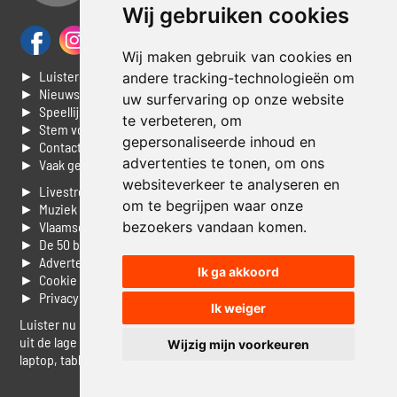
Wij gebruiken cookies
Wij maken gebruik van cookies en
► Luisteren naar Jouwradio
andere tracking-technologieën om
► Nieuws
uw surfervaring op onze website
► Speellijst
te verbeteren, om
► Stem voor de Dag top 3
gepersonaliseerde inhoud en
► Contacteer ons
advertenties te tonen, om ons
► Vaak gestelde vragen
websiteverkeer te analyseren en
► Livestream informatie
om te begrijpen waar onze
► Muziek opzoeken
bezoekers vandaan komen.
► Vlaamse 100 Aller tijden
► De 50 beste van...
► Adverteren op Jouwradio
Ik ga akkoord
► Cookie voorkeuren wijzigen
► Privacyinformatie
Ik weiger
Luister nu naar Jouwradio! De beste Nederlandstalige muziek
uit de lage landen hoor je hier al 20 jaar. In digitale kwaliteit op je
Wijzig mijn voorkeuren
laptop, tablet of smartphone.