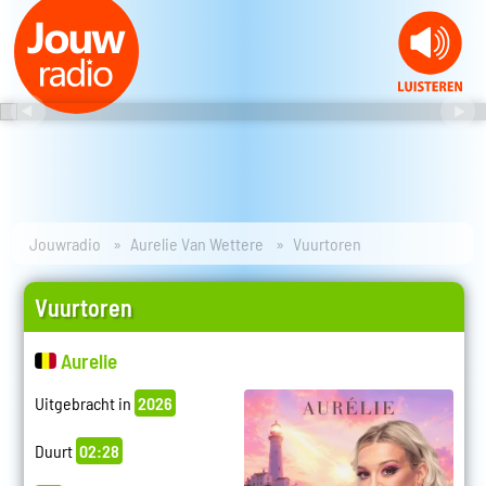
Jouwradio
Aurelie Van Wettere
Vuurtoren
Vuurtoren
Aurelie
Uitgebracht in
2026
Duurt
02:28