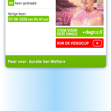
69
keer gedraaid
Vorige keer:
07-08-2026 om 04:47 uur
Meer over:
Aurelie Van Wettere