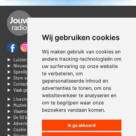
Wij gebruiken cookies
Wij maken gebruik van cookies en
andere tracking-technologieën om
► Luisteren naar Jouwradio
► Nieuws
uw surfervaring op onze website
► Speellijst
te verbeteren, om
► Stem voor de Dag top 3
gepersonaliseerde inhoud en
► Contacteer ons
advertenties te tonen, om ons
► Vaak gestelde vragen
websiteverkeer te analyseren en
► Livestream informatie
om te begrijpen waar onze
► Muziek opzoeken
bezoekers vandaan komen.
► Vlaamse 100 Aller tijden
► De 50 beste van...
► Adverteren op Jouwradio
Ik ga akkoord
► Cookie voorkeuren wijzigen
► Privacyinformatie