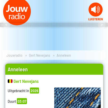
Jouwradio
Gert Nevejans
Anneleen
Anneleen
Gert Nevejans
Uitgebracht in
2026
Duurt
03:07