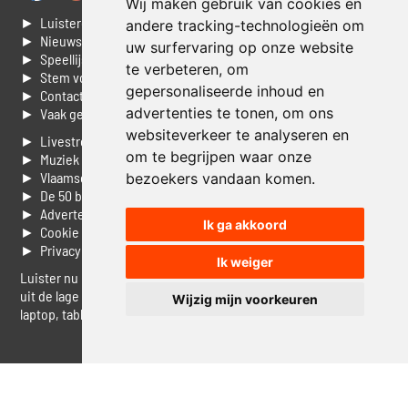
Wij maken gebruik van cookies en
► Luisteren naar Jouwradio
andere tracking-technologieën om
► Nieuws
uw surfervaring op onze website
► Speellijst
te verbeteren, om
► Stem voor de Dag top 3
gepersonaliseerde inhoud en
► Contacteer ons
advertenties te tonen, om ons
► Vaak gestelde vragen
websiteverkeer te analyseren en
► Livestream informatie
om te begrijpen waar onze
► Muziek opzoeken
► Vlaamse 100 Aller tijden
bezoekers vandaan komen.
► De 50 beste van...
► Adverteren op Jouwradio
Ik ga akkoord
► Cookie voorkeuren wijzigen
► Privacyinformatie
Ik weiger
Luister nu naar Jouwradio! De beste Nederlandstalige muziek
uit de lage landen hoor je hier al 20 jaar. In digitale kwaliteit op je
Wijzig mijn voorkeuren
laptop, tablet of smartphone.
© Jouwradio 2006 - 2026 - alle rechten voorbehouden.
Design door
Cloudscape EP
.