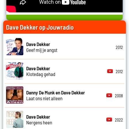
Dave Dekker op Jouwradio
Dave Dekker
2012
Geef mij je angst
Dave Dekker
2012
Klotedag gehad
Danny De Munk en Dave Dekker
2008
Laat ons niet alleen
Dave Dekker
2022
Nergens heen