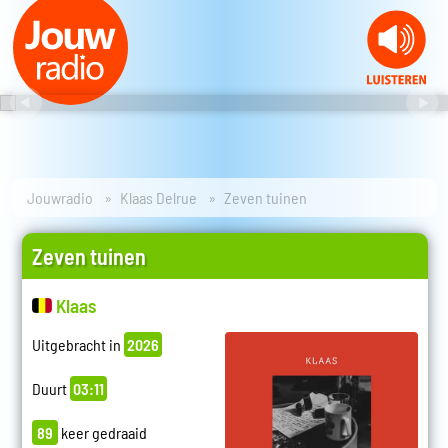
Jouwradio
Klaas Delrue
Zeven tuinen
Zeven tuinen
Klaas
Uitgebracht in
2026
Duurt
03:11
89
keer gedraaid