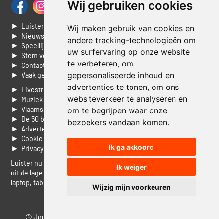
Wij gebruiken cookies
► Luisteren naar Jouwradio
Wij maken gebruik van cookies en
► Nieuws
andere tracking-technologieën om
► Speellijst
uw surfervaring op onze website
► Stem voor de Dag top 3
te verbeteren, om
► Contacteer ons
► Vaak gestelde vragen
gepersonaliseerde inhoud en
advertenties te tonen, om ons
► Livestream informatie
websiteverkeer te analyseren en
► Muziek opzoeken
► Vlaamse 100 Aller tijden
om te begrijpen waar onze
► De 50 beste van...
bezoekers vandaan komen.
► Adverteren op Jouwradio
► Cookie voorkeuren wijzigen
Ik ga akkoord
► Privacyinformatie
Luister nu naar Jouwradio! De beste Nederlandstalige muziek
Ik weiger
uit de lage landen hoor je hier al 20 jaar. In digitale kwaliteit op je
laptop, tablet of smartphone.
Wijzig mijn voorkeuren
© Jouwradio 2006 - 2026 - alle rechten voorbehouden.